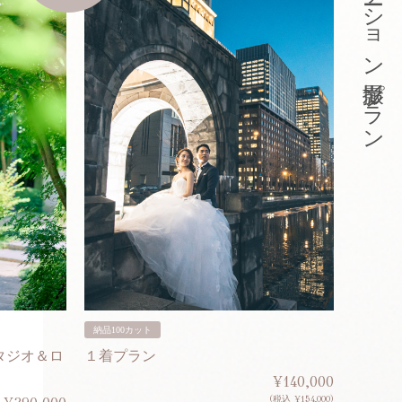
東京ロケーション撮影プラン
納品100カット
納品200
タジオ＆ロ
１着プラン
２着プ
¥140,000
(税込 ¥154,000)