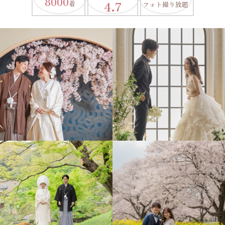
8000
4.7
着
フォト撮り放題