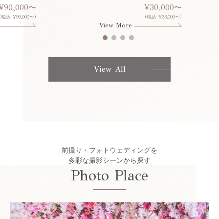
¥90,000〜
¥30,000〜
(税込 ¥99,000〜)
(税込 ¥33,000〜)
View More
View All
前撮り・フォトウェディングを
多彩な撮影シーンから探す
Photo Place