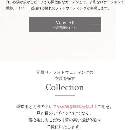
白い砂浜が広がるビーチから開放的なガーデンまで、多彩なロケーションで
撮影。
リゾート感溢れる憧れのフォトウェディングが実現します。
View All
沖縄専用サイトへ
前撮り・フォトウェディングの
衣装を探す
Collection
挙式用と同等の
ドレスや着物を8000種類以上
ご用意。
見た目のデザインだけでなく、
着心地にもこだわり質の高い撮影体験を
ご提供いたします。