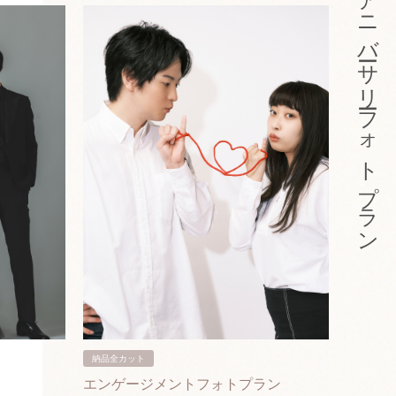
アニバーサリーフォトプラン
納品全カット
納品3カ
エンゲージメントフォトプラン
入籍フ