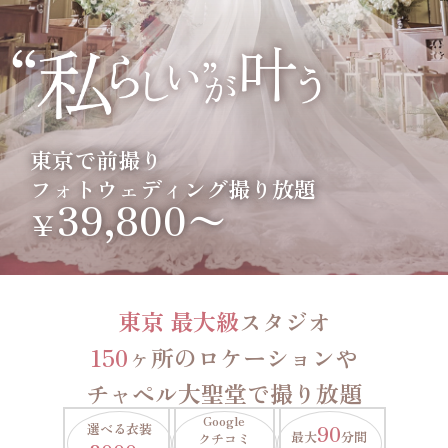
東京で前撮り
フォトウェディング撮り放題
39,800〜
￥
東京 最大級
スタジオ
150
ヶ所のロケーションや
チャペル大聖堂で撮り放題
Google
選べる衣装
90
最大
分間
クチコミ