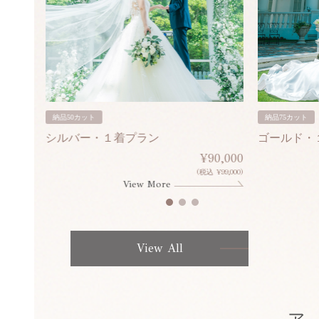
納品50カット
納品75カット
シルバー・１着プラン
ゴールド・
80,000
¥90,000
¥308,000)
(税込 ¥99,000)
View More
View All