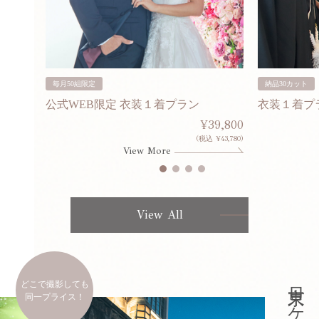
毎月50組限定
納品30カット
公式WEB限定 衣装１着プラン
衣装１着プ
30,000
¥39,800
253,000)
(税込 ¥43,780)
View More
View All
どこで撮影しても
同一プライス！