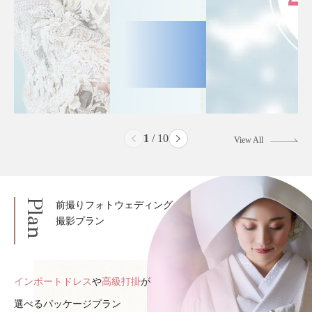
2
/
10
View All
Plan
前撮りフォトウェディング
撮影プラン
インポートドレス
や
高級打掛
が
選べるパッケージプラン