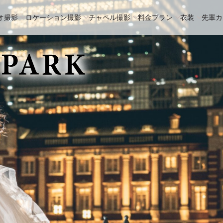
オ撮影
ロケーション撮影
チャペル撮影
料金プラン
衣装
先輩カ