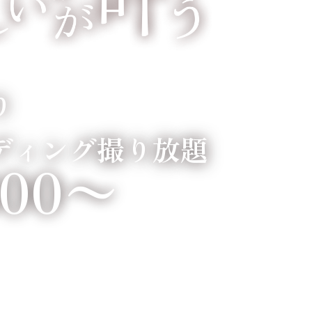
り
ディング撮り放題
800〜