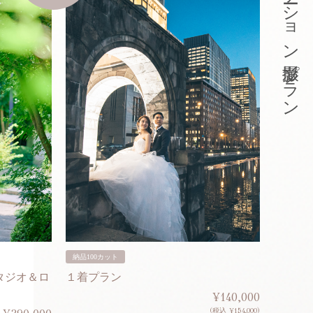
東京ロケーション撮影プラン
納品100カット
納品200
タジオ＆ロ
１着プラン
２着プ
¥140,000
(税込 ¥154,000)