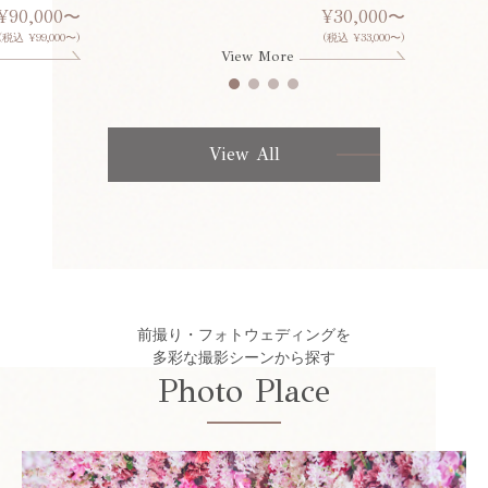
¥90,000〜
¥30,000〜
(税込 ¥99,000〜)
(税込 ¥33,000〜)
View More
View All
前撮り・フォトウェディングを
多彩な撮影シーンから探す
Photo Place