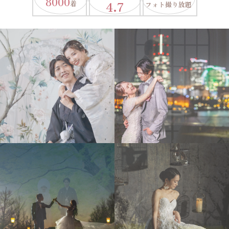
8000
4.7
着
フォト撮り放題