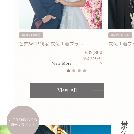
毎月50組限定
納品30カット
公式WEB限定 衣装１着プラン
衣装１着プ
30,000
¥39,800
253,000)
(税込 ¥43,780)
View More
View All
どこで撮影しても
同一プライス！