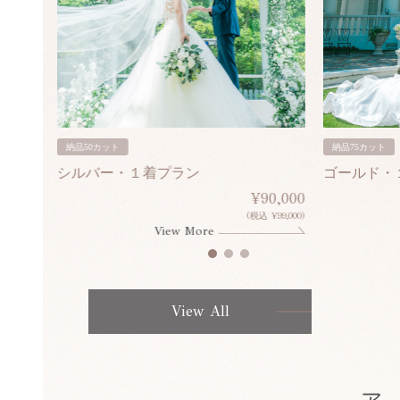
納品50カット
納品75カット
シルバー・１着プラン
ゴールド・
80,000
¥90,000
¥308,000)
(税込 ¥99,000)
View More
View All