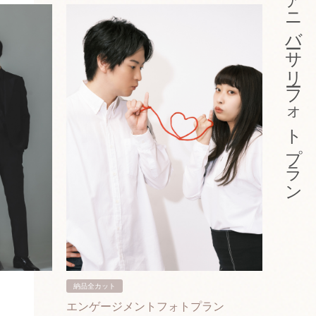
アニバーサリーフォトプラン
納品全カット
納品3カ
エンゲージメントフォトプラン
入籍フ