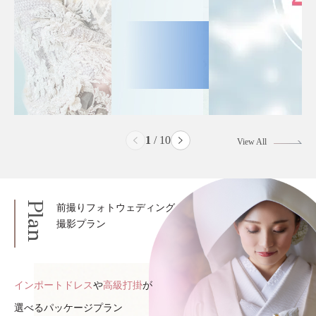
2
/
10
View All
Plan
前撮りフォトウェディング
撮影プラン
インポートドレス
や
高級打掛
が
選べるパッケージプラン