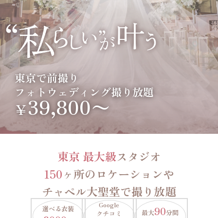
東京で前撮り
フォトウェディング撮り放題
39,800〜
￥
東京 最大級
スタジオ
150
ヶ所のロケーションや
チャペル大聖堂で撮り放題
Google
選べる衣装
90
最大
分間
クチコミ