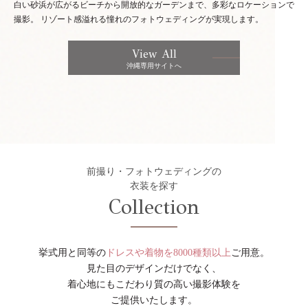
白い砂浜が広がるビーチから開放的なガーデンまで、多彩なロケーションで
撮影。
リゾート感溢れる憧れのフォトウェディングが実現します。
View All
沖縄専用サイトへ
前撮り・フォトウェディングの
衣装を探す
Collection
挙式用と同等の
ドレスや着物を8000種類以上
ご用意。
見た目のデザインだけでなく、
着心地にもこだわり質の高い撮影体験を
ご提供いたします。