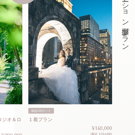
東京ロケーション撮影プラン
納品100カット
納品200
タジオ＆ロ
１着プラン
２着プ
¥140,000
(税込 ¥154,000)