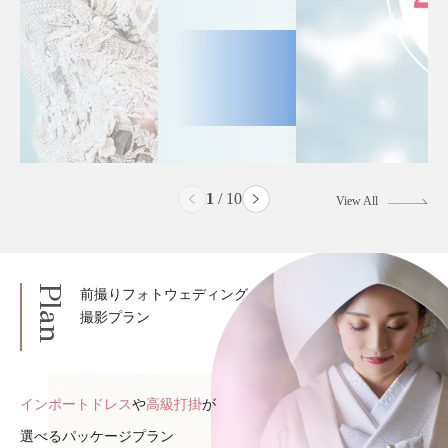
2
/
10
View All
Plan
前撮りフォトウェディング
撮影プラン
インポートドレス
や
高級打掛
が
選べるパッケージプラン