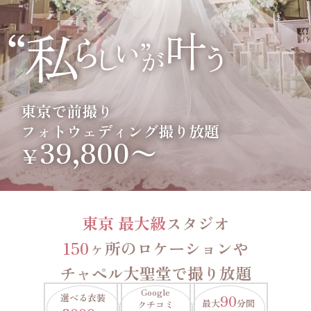
東京で前撮り
フォトウェディング撮り放題
39,800〜
￥
東京 最大級
スタジオ
150
ヶ所のロケーションや
チャペル大聖堂で撮り放題
Google
選べる衣装
90
最大
分間
クチコミ