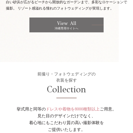
白い砂浜が広がるビーチから開放的なガーデンまで、多彩なロケーションで
撮影。
リゾート感溢れる憧れのフォトウェディングが実現します。
View All
沖縄専用サイトへ
前撮り・フォトウェディングの
衣装を探す
Collection
挙式用と同等の
ドレスや着物を8000種類以上
ご用意。
見た目のデザインだけでなく、
着心地にもこだわり質の高い撮影体験を
ご提供いたします。