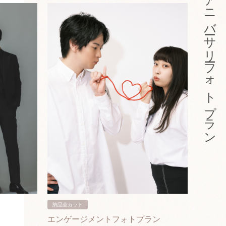
アニバーサリーフォトプラン
納品全カット
納品3カ
エンゲージメントフォトプラン
入籍フ