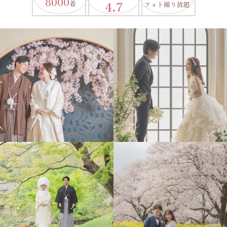
8000
4.7
着
フォト撮り放題