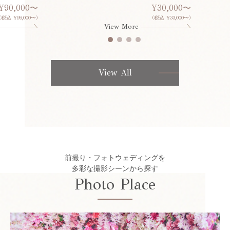
¥90,000〜
¥30,000〜
(税込 ¥99,000〜)
(税込 ¥33,000〜)
View More
View All
前撮り・フォトウェディングを
多彩な撮影シーンから探す
Photo Place