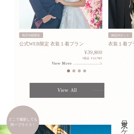
毎月50組限定
納品30カット
公式WEB限定 衣装１着プラン
衣装１着プ
30,000
¥39,800
253,000)
(税込 ¥43,780)
View More
View All
どこで撮影しても
同一プライス！