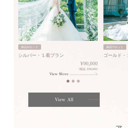
納品50カット
納品75カット
シルバー・１着プラン
ゴールド・
80,000
¥90,000
¥308,000)
(税込 ¥99,000)
View More
View All