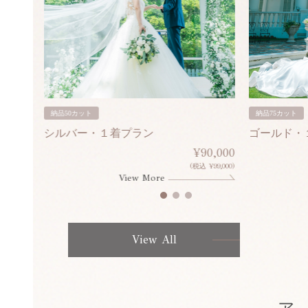
納品50カット
納品75カット
シルバー・１着プラン
ゴールド・
80,000
¥90,000
¥308,000)
(税込 ¥99,000)
View More
View All