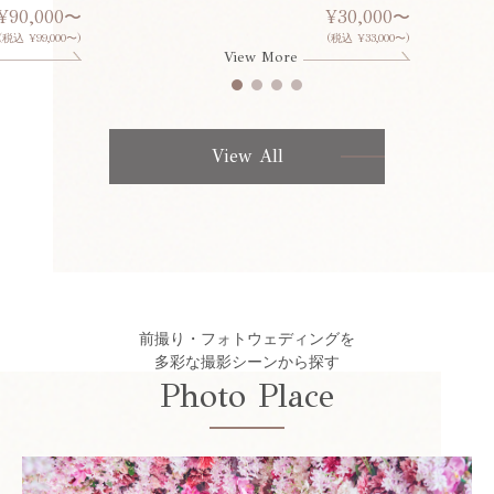
¥90,000〜
¥30,000〜
(税込 ¥99,000〜)
(税込 ¥33,000〜)
View More
View All
前撮り・フォトウェディングを
多彩な撮影シーンから探す
Photo Place