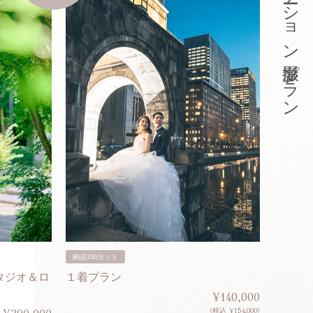
東京ロケーション撮影プラン
納品100カット
納品200
タジオ＆ロ
１着プラン
２着プ
¥140,000
(税込 ¥154,000)