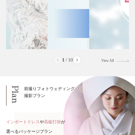
2
/
10
View All
Plan
前撮りフォトウェディング
撮影プラン
インポートドレス
や
高級打掛
が
選べるパッケージプラン