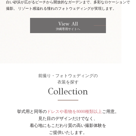
白い砂浜が広がるビーチから開放的なガーデンまで、多彩なロケーションで
撮影。
リゾート感溢れる憧れのフォトウェディングが実現します。
View All
沖縄専用サイトへ
前撮り・フォトウェディングの
衣装を探す
Collection
挙式用と同等の
ドレスや着物を8000種類以上
ご用意。
見た目のデザインだけでなく、
着心地にもこだわり質の高い撮影体験を
ご提供いたします。