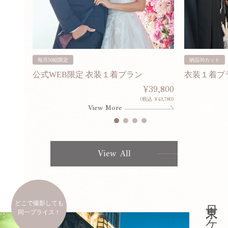
毎月50組限定
納品30カット
公式WEB限定 衣装１着プラン
衣装１着プ
30,000
¥39,800
253,000)
(税込 ¥43,780)
View More
View All
どこで撮影しても
同一プライス！