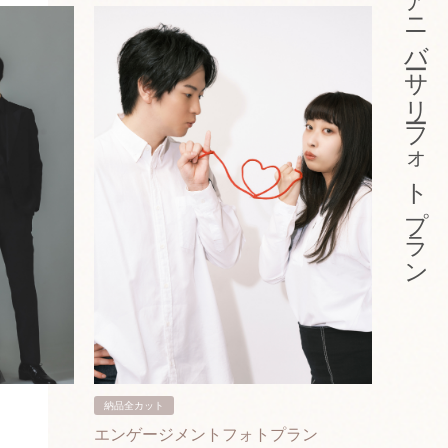
アニバーサリーフォトプラン
納品全カット
納品3カ
エンゲージメントフォトプラン
入籍フ