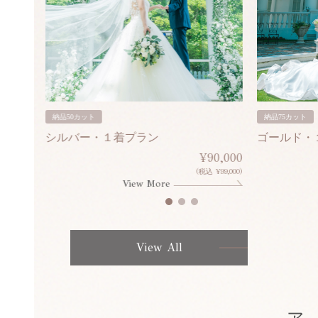
納品50カット
納品75カット
シルバー・１着プラン
ゴールド・
80,000
¥90,000
¥308,000)
(税込 ¥99,000)
View More
View All