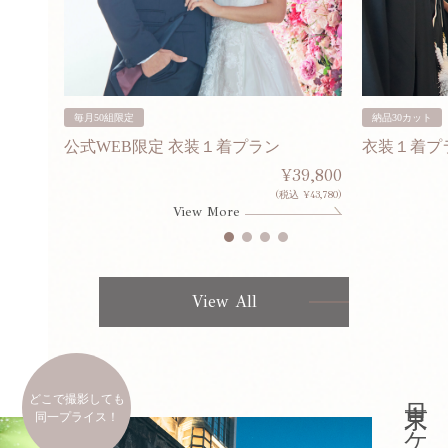
毎月50組限定
納品30カット
公式WEB限定 衣装１着プラン
衣装１着プ
30,000
¥39,800
253,000)
(税込 ¥43,780)
View More
View All
どこで撮影しても
同一プライス！