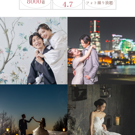
8000
4.7
着
フォト撮り放題