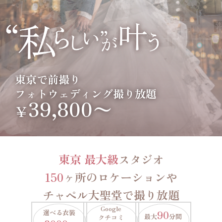
東京で前撮り
フォトウェディング撮り放題
39,800〜
￥
東京 最大級
スタジオ
150
ヶ所のロケーションや
チャペル大聖堂で撮り放題
Google
選べる衣装
90
最大
分間
クチコミ