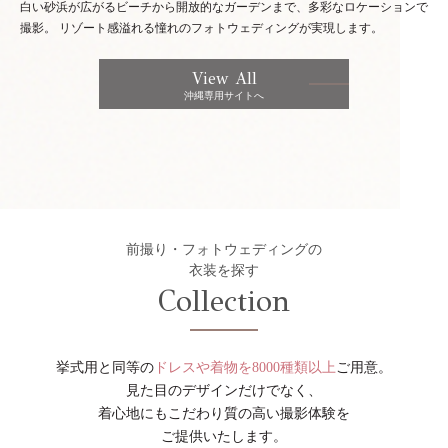
白い砂浜が広がるビーチから開放的なガーデンまで、多彩なロケーションで
撮影。
リゾート感溢れる憧れのフォトウェディングが実現します。
View All
沖縄専用サイトへ
前撮り・フォトウェディングの
衣装を探す
Collection
挙式用と同等の
ドレスや着物を8000種類以上
ご用意。
見た目のデザインだけでなく、
着心地にもこだわり質の高い撮影体験を
ご提供いたします。