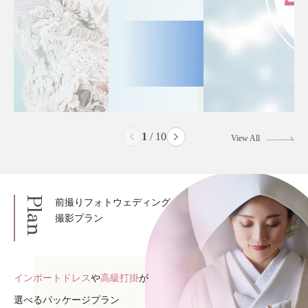
2
/
10
View All
Plan
前撮りフォトウェディング
撮影プラン
インポートドレス
や
高級打掛
が
選べるパッケージプラン