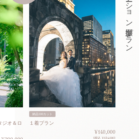
東京ロケーション撮影プラン
納品100カット
納品200
タジオ＆ロ
１着プラン
２着プ
¥140,000
(税込 ¥154,000)