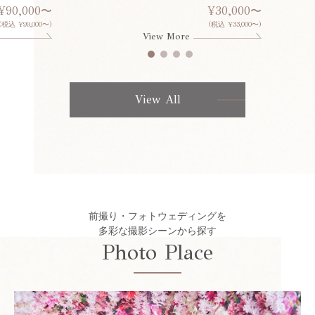
¥90,000〜
¥30,000〜
(税込 ¥99,000〜)
(税込 ¥33,000〜)
View More
View All
前撮り・フォトウェディングを
多彩な撮影シーンから探す
Photo Place