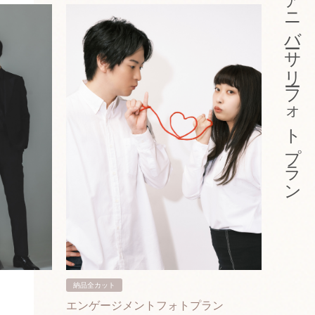
アニバーサリーフォトプラン
納品全カット
納品3カ
エンゲージメントフォトプラン
入籍フ