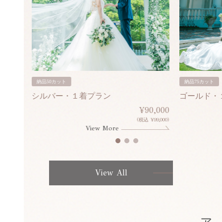
納品50カット
納品75カット
シルバー・１着プラン
ゴールド・
80,000
¥90,000
¥308,000)
(税込 ¥99,000)
View More
View All