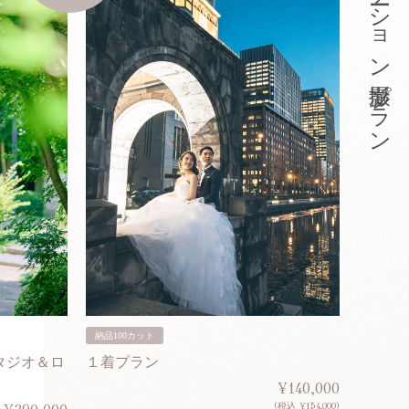
東京ロケーション撮影プラン
納品100カット
納品200
タジオ＆ロ
１着プラン
２着プ
¥140,000
(税込 ¥154,000)