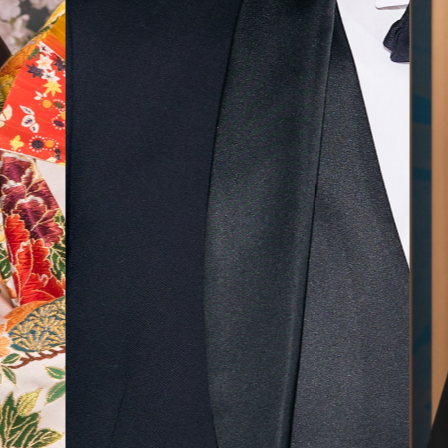
気に入
ら最後
した！
無料相談予約
撮影予約
来店・オンライン