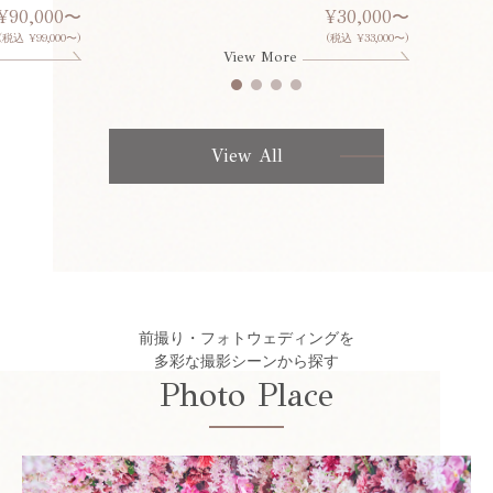
¥90,000〜
¥30,000〜
(税込 ¥99,000〜)
(税込 ¥33,000〜)
View More
View All
前撮り・フォトウェディングを
多彩な撮影シーンから探す
Photo Place