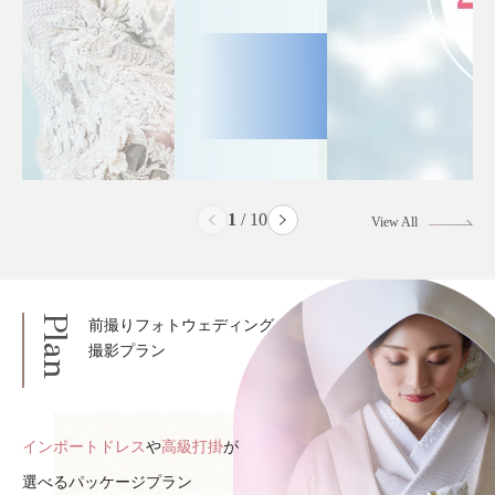
2
/
10
View All
Plan
前撮りフォトウェディング
撮影プラン
インポートドレス
や
高級打掛
が
選べるパッケージプラン