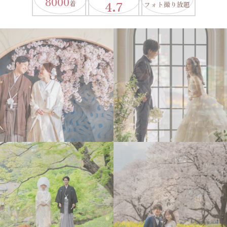
8000
4.7
着
フォト撮り放題