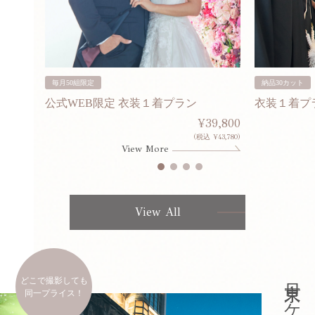
毎月50組限定
納品30カット
公式WEB限定 衣装１着プラン
衣装１着プ
30,000
¥39,800
253,000)
(税込 ¥43,780)
View More
View All
どこで撮影しても
同一プライス！