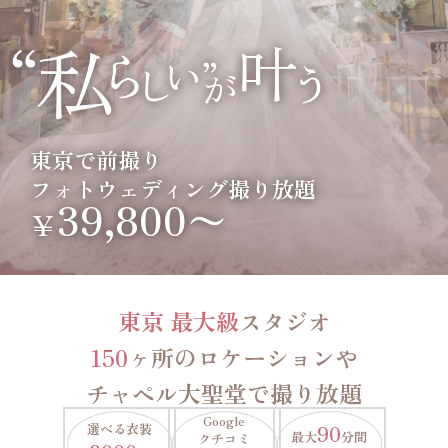
東京で前撮り
フォトウェディング撮り放題
39,800〜
￥
東京 最大級
スタジオ
150
ヶ所のロケーションや
チャペル大聖堂で撮り放題
Google
選べる衣装
90
最大
分間
クチコミ