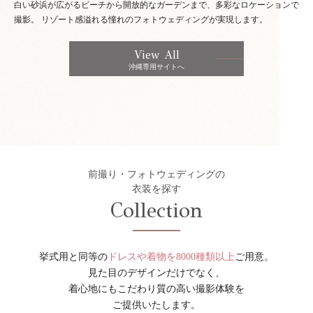
白い砂浜が広がるビーチから開放的なガーデンまで、多彩なロケーションで
撮影。
リゾート感溢れる憧れのフォトウェディングが実現します。
View All
沖縄専用サイトへ
前撮り・フォトウェディングの
衣装を探す
Collection
挙式用と同等の
ドレスや着物を8000種類以上
ご用意。
見た目のデザインだけでなく、
着心地にもこだわり質の高い撮影体験を
ご提供いたします。