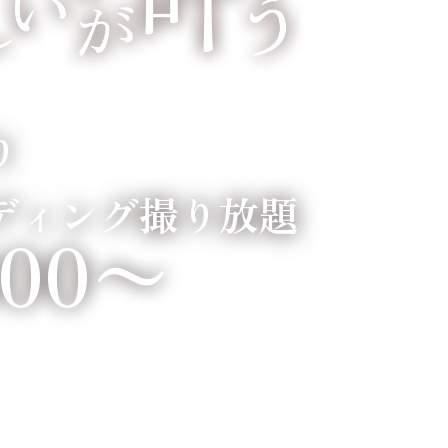
り
ディング撮り放題
800〜