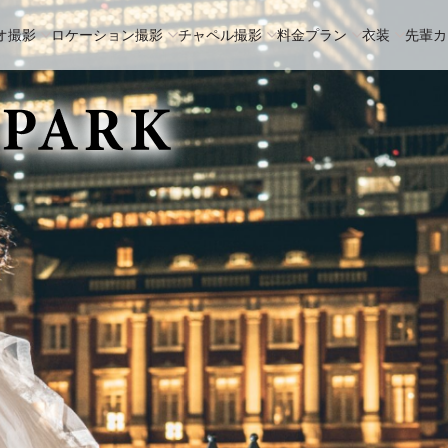
オ撮影
ロケーション撮影
チャペル撮影
料金プラン
衣装
先輩カ