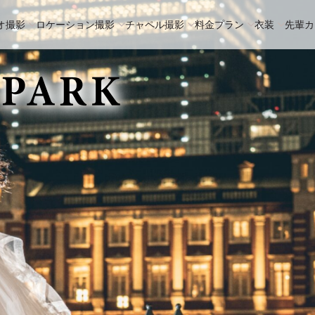
オ撮影
ロケーション撮影
チャペル撮影
料金プラン
衣装
先輩カ