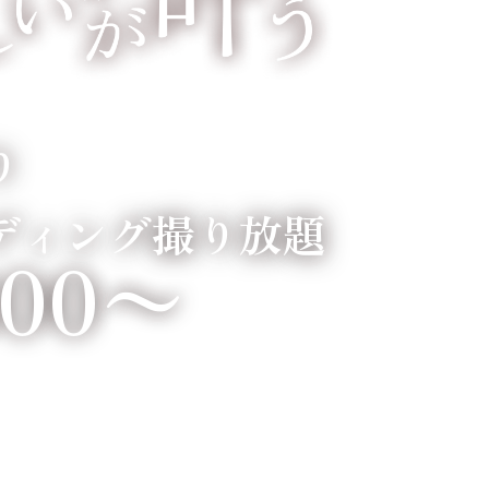
り
ディング撮り放題
800〜