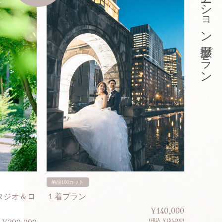
東京ロケーション撮影プラン
納品100カット
納品200
タジオ＆ロ
１着プラン
２着プ
¥140,000
(税込 ¥154,000)