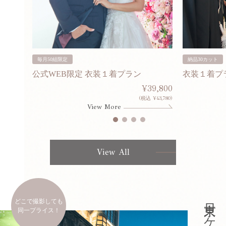
毎月50組限定
納品30カット
公式WEB限定 衣装１着プラン
衣装１着プ
30,000
¥39,800
253,000)
(税込 ¥43,780)
View More
View All
どこで撮影しても
同一プライス！