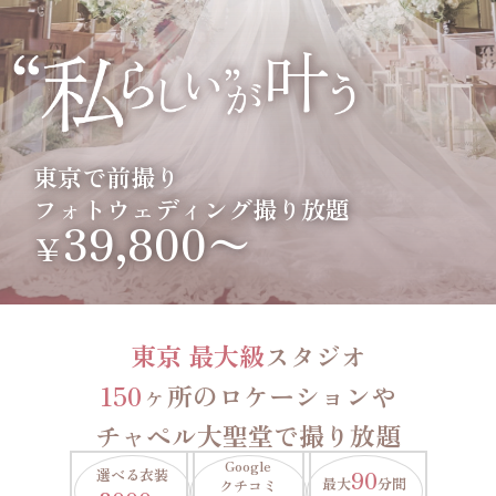
東京で前撮り
フォトウェディング撮り放題
39,800〜
￥
東京 最大級
スタジオ
150
ヶ所のロケーションや
チャペル大聖堂で撮り放題
Google
選べる衣装
90
最大
分間
クチコミ