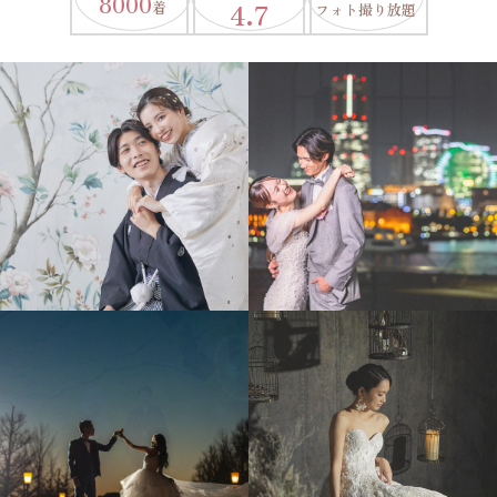
8000
4.7
着
フォト撮り放題