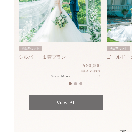
納品50カット
納品75カット
シルバー・１着プラン
ゴールド・
80,000
¥90,000
¥308,000)
(税込 ¥99,000)
View More
View All