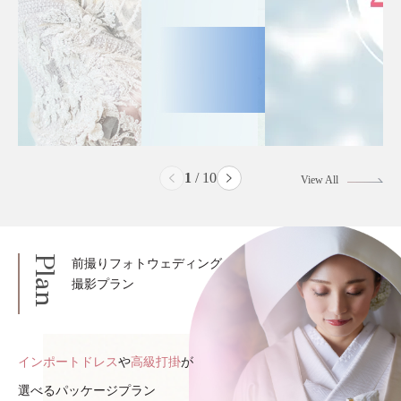
2
/
10
View All
Plan
前撮りフォトウェディング
撮影プラン
インポートドレス
や
高級打掛
が
選べるパッケージプラン