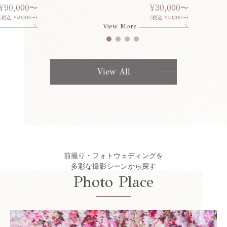
¥90,000〜
¥30,000〜
(税込 ¥99,000〜)
(税込 ¥33,000〜)
View More
View All
前撮り・フォトウェディングを
多彩な撮影シーンから探す
Photo Place