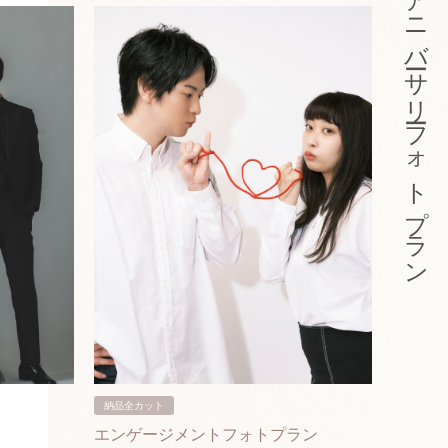
アニバーサリーフォトプラン
納品全カット
納品3カ
エンゲージメントフォトプラン
入籍フ