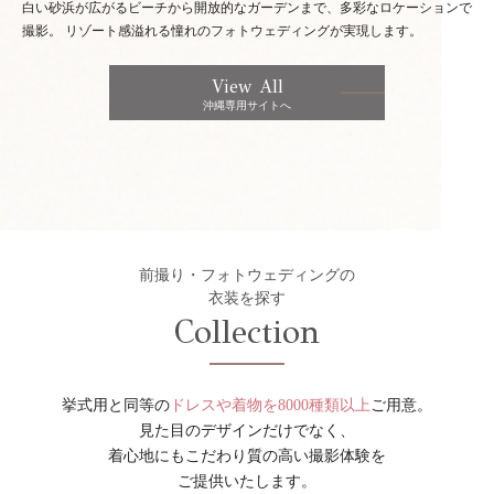
白い砂浜が広がるビーチから開放的なガーデンまで、多彩なロケーションで
撮影。
リゾート感溢れる憧れのフォトウェディングが実現します。
View All
沖縄専用サイトへ
前撮り・フォトウェディングの
衣装を探す
Collection
挙式用と同等の
ドレスや着物を8000種類以上
ご用意。
見た目のデザインだけでなく、
着心地にもこだわり質の高い撮影体験を
ご提供いたします。