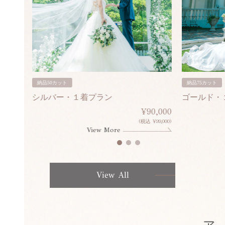
納品50カット
納品75カット
シルバー・１着プラン
ゴールド・
80,000
¥90,000
¥308,000)
(税込 ¥99,000)
View More
View All