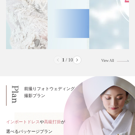
2
/
10
View All
Plan
前撮りフォトウェディング
撮影プラン
インポートドレス
や
高級打掛
が
選べるパッケージプラン