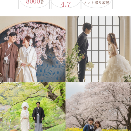
8000
4.7
着
フォト撮り放題