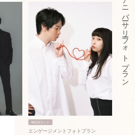
アニバーサリーフォトプラン
納品全カット
納品3カ
エンゲージメントフォトプラン
入籍フ