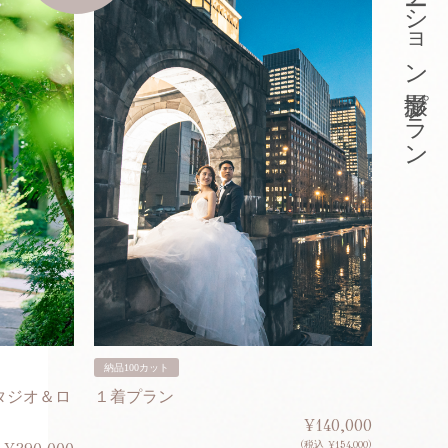
東京ロケーション撮影プラン
納品100カット
納品200
タジオ＆ロ
１着プラン
２着プ
¥140,000
(税込 ¥154,000)