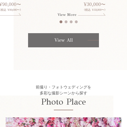
¥90,000〜
¥30,000〜
(税込 ¥99,000〜)
(税込 ¥33,000〜)
View More
View All
前撮り・フォトウェディングを
多彩な撮影シーンから探す
Photo Place