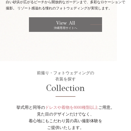
白い砂浜が広がるビーチから開放的なガーデンまで、多彩なロケーションで
撮影。
リゾート感溢れる憧れのフォトウェディングが実現します。
View All
沖縄専用サイトへ
前撮り・フォトウェディングの
衣装を探す
Collection
挙式用と同等の
ドレスや着物を8000種類以上
ご用意。
見た目のデザインだけでなく、
着心地にもこだわり質の高い撮影体験を
ご提供いたします。