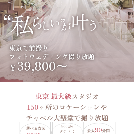
東京で前撮り
フォトウェディング撮り放題
39,800〜
￥
東京 最大級
スタジオ
150
ヶ所のロケーションや
チャペル大聖堂で撮り放題
Google
選べる衣装
90
最大
分間
クチコミ