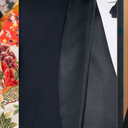
気に入
ら最後
した！
無料相談予約
撮影予約
来店・オンライン