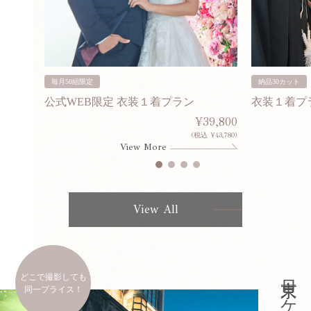
毎月50組限定
納品30カット
公式WEB限定 衣装１着プラン
衣装１着プ
30,000
¥39,800
253,000)
(税込 ¥43,780)
View More
View All
どこで撮影しても
同一プライス！