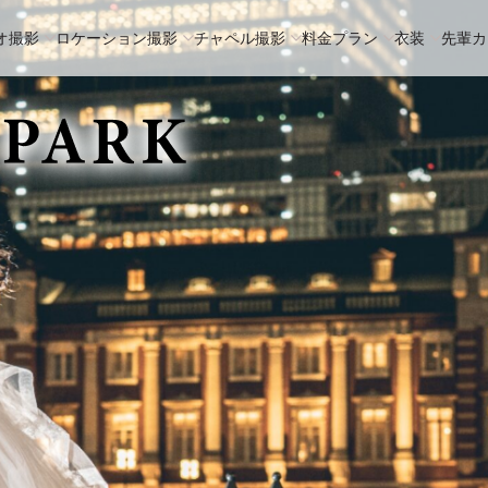
オ撮影
ロケーション撮影
チャペル撮影
料金プラン
衣装
先輩カ