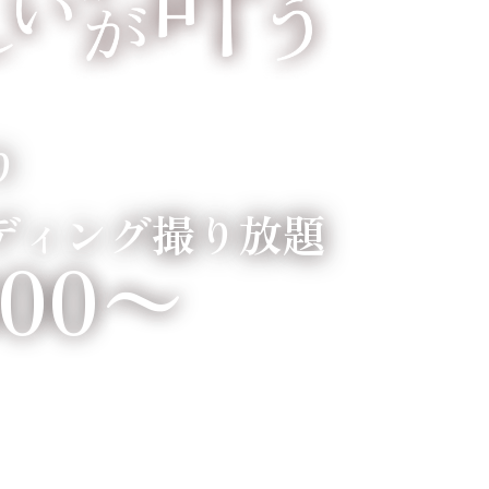
り
ディング撮り放題
800〜