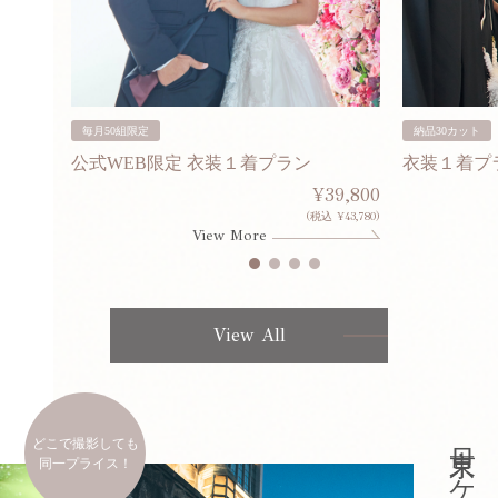
毎月50組限定
納品30カット
公式WEB限定 衣装１着プラン
衣装１着プ
30,000
¥39,800
253,000)
(税込 ¥43,780)
View More
View All
どこで撮影しても
同一プライス！