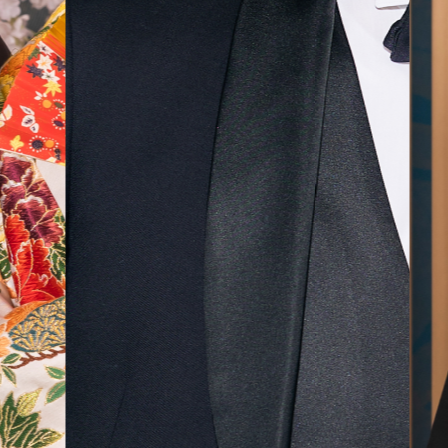
気に入
ら最後
した！
無料相談予約
撮影予約
来店・オンライン