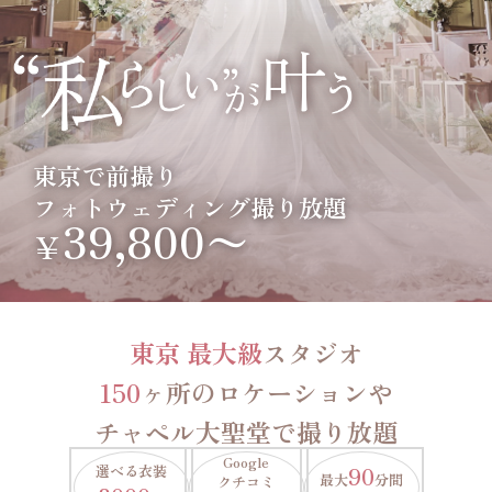
東京で前撮り
フォトウェディング撮り放題
39,800〜
￥
東京 最大級
スタジオ
150
ヶ所のロケーションや
チャペル大聖堂で撮り放題
Google
選べる衣装
90
最大
分間
クチコミ