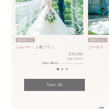
納品50カット
納品75カット
シルバー・１着プラン
ゴールド・
80,000
¥90,000
¥308,000)
(税込 ¥99,000)
View More
View All