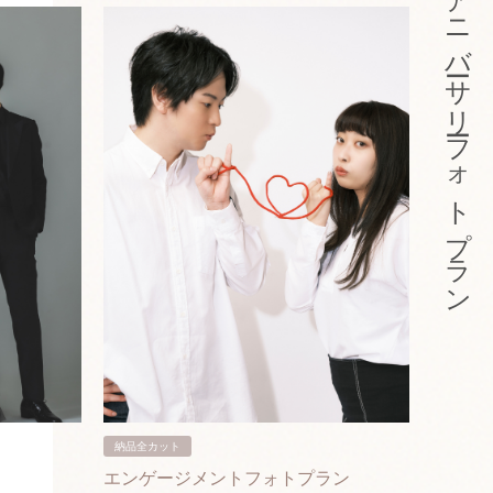
アニバーサリーフォトプラン
納品全カット
納品3カ
エンゲージメントフォトプラン
入籍フ