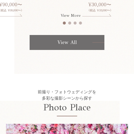
¥90,000〜
¥30,000〜
(税込 ¥99,000〜)
(税込 ¥33,000〜)
View More
View All
前撮り・フォトウェディングを
多彩な撮影シーンから探す
Photo Place