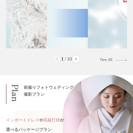
2
/
10
View All
Plan
前撮りフォトウェディング
撮影プラン
インポートドレス
や
高級打掛
が
選べるパッケージプラン