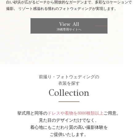
白い砂浜が広がるビーチから開放的なガーデンまで、多彩なロケーションで
撮影。
リゾート感溢れる憧れのフォトウェディングが実現します。
View All
沖縄専用サイトへ
前撮り・フォトウェディングの
衣装を探す
Collection
挙式用と同等の
ドレスや着物を8000種類以上
ご用意。
見た目のデザインだけでなく、
着心地にもこだわり質の高い撮影体験を
ご提供いたします。