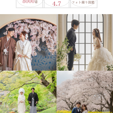
8000
4.7
着
フォト撮り放題