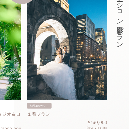
東京ロケーション撮影プラン
納品100カット
納品200
タジオ＆ロ
１着プラン
２着プ
¥140,000
(税込 ¥154,000)