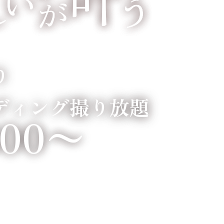
り
ディング撮り放題
800〜