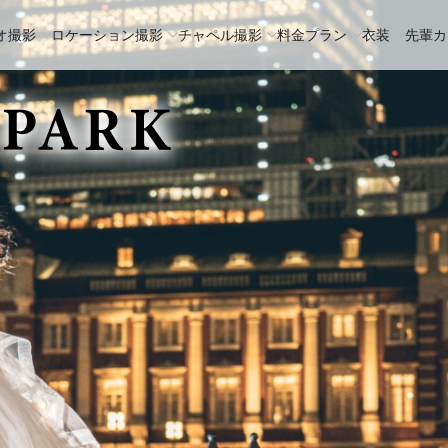
オ撮影
ロケーション撮影
チャペル撮影
料金プラン
衣装
先輩カ