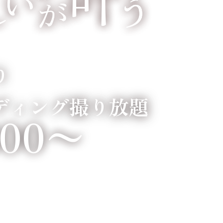
り
ディング撮り放題
800〜