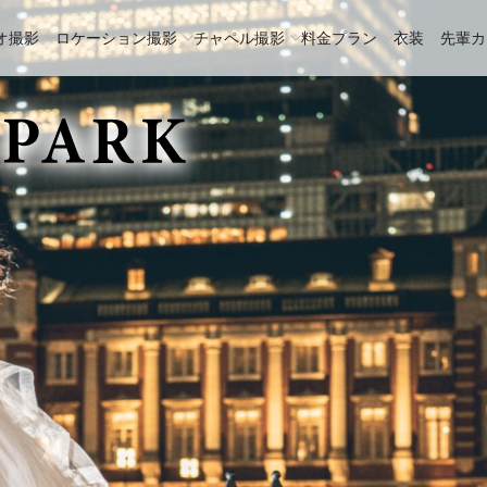
オ撮影
ロケーション撮影
チャペル撮影
料金プラン
衣装
先輩カ