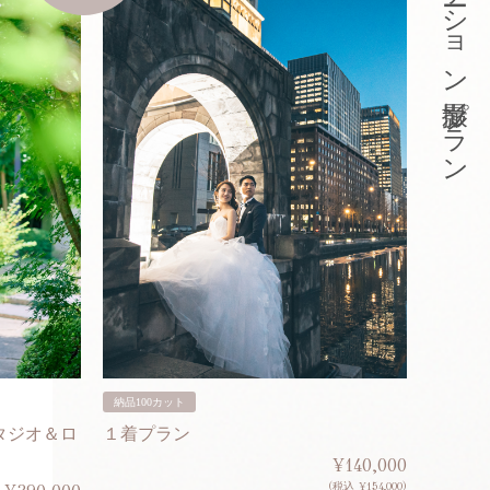
東京ロケーション撮影プラン
納品100カット
納品200
タジオ＆ロ
１着プラン
２着プ
¥140,000
(税込 ¥154,000)