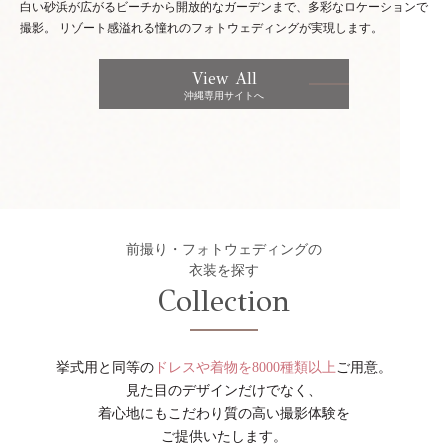
白い砂浜が広がるビーチから開放的なガーデンまで、多彩なロケーションで
撮影。
リゾート感溢れる憧れのフォトウェディングが実現します。
View All
沖縄専用サイトへ
前撮り・フォトウェディングの
衣装を探す
Collection
挙式用と同等の
ドレスや着物を8000種類以上
ご用意。
見た目のデザインだけでなく、
着心地にもこだわり質の高い撮影体験を
ご提供いたします。