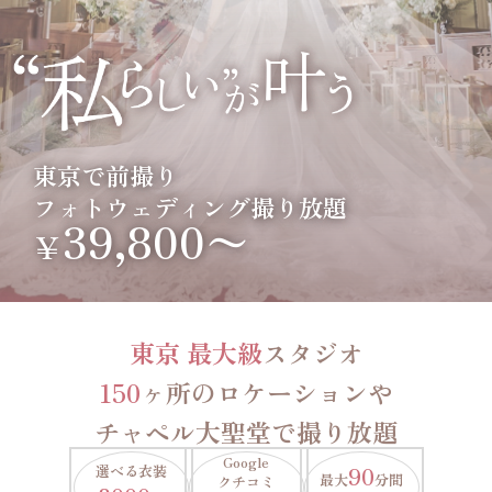
東京で前撮り
フォトウェディング撮り放題
39,800〜
￥
東京 最大級
スタジオ
150
ヶ所のロケーションや
チャペル大聖堂で撮り放題
Google
選べる衣装
90
最大
分間
クチコミ