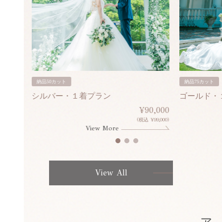
納品50カット
納品75カット
シルバー・１着プラン
ゴールド・
80,000
¥90,000
¥308,000)
(税込 ¥99,000)
View More
View All