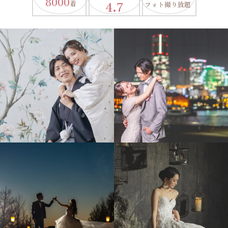
8000
4.7
着
フォト撮り放題