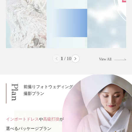
2
/
10
View All
Plan
前撮りフォトウェディング
撮影プラン
インポートドレス
や
高級打掛
が
選べるパッケージプラン