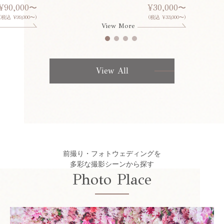
¥90,000〜
¥30,000〜
(税込 ¥99,000〜)
(税込 ¥33,000〜)
View More
View All
前撮り・フォトウェディングを
多彩な撮影シーンから探す
Photo Place