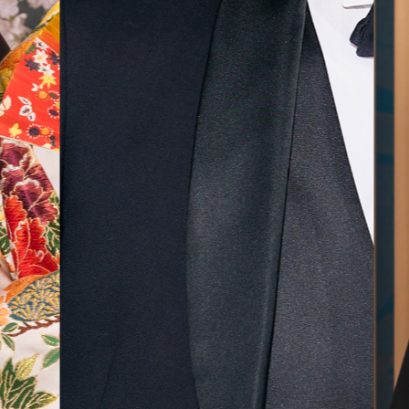
気に入
ら最後
した！
無料相談予約
撮影予約
来店・オンライン