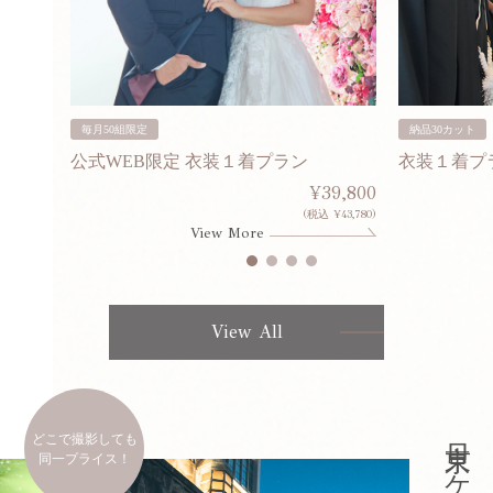
毎月50組限定
納品30カット
公式WEB限定 衣装１着プラン
衣装１着プ
30,000
¥39,800
253,000)
(税込 ¥43,780)
View More
View All
どこで撮影しても
同一プライス！