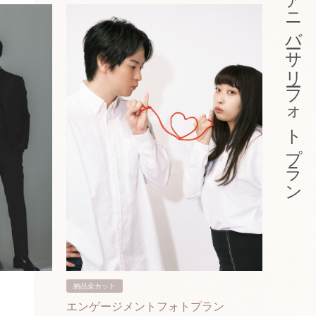
アニバーサリーフォトプラン
納品全カット
納品3カ
エンゲージメントフォトプラン
入籍フ