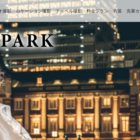
オ撮影
ロケーション撮影
チャペル撮影
料金プラン
衣装
先輩カ