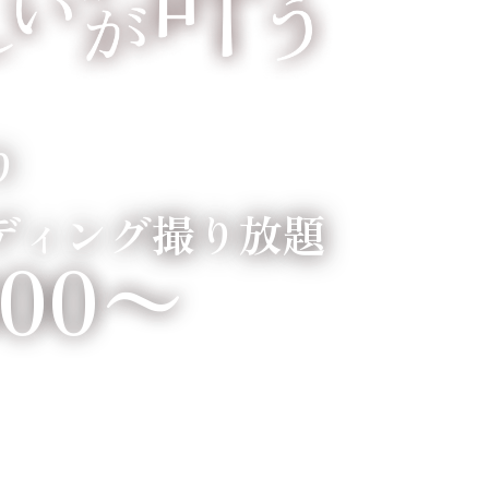
り
ディング撮り放題
800〜