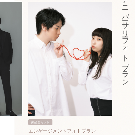
アニバーサリーフォトプラン
納品全カット
納品3カ
エンゲージメントフォトプラン
入籍フ