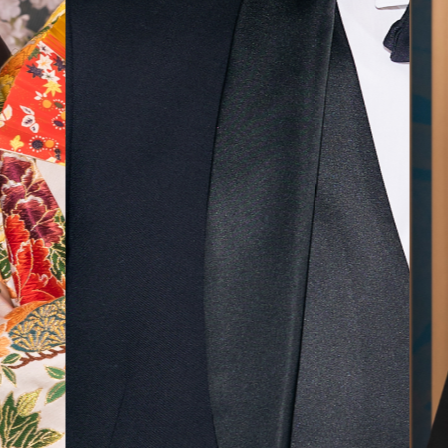
気に入
ら最後
した！
無料相談予約
撮影予約
来店・オンライン