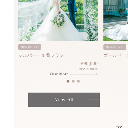
納品50カット
納品75カット
シルバー・１着プラン
ゴールド・
80,000
¥90,000
¥308,000)
(税込 ¥99,000)
View More
View All