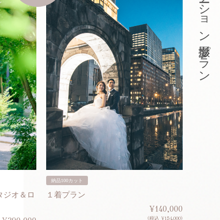
東京ロケーション撮影プラン
納品100カット
納品200
タジオ＆ロ
１着プラン
２着プ
¥140,000
(税込 ¥154,000)