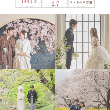
8000
4.7
着
フォト撮り放題