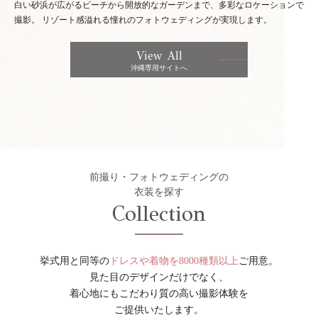
白い砂浜が広がるビーチから開放的なガーデンまで、多彩なロケーションで
撮影。
リゾート感溢れる憧れのフォトウェディングが実現します。
View All
沖縄専用サイトへ
前撮り・フォトウェディングの
衣装を探す
Collection
挙式用と同等の
ドレスや着物を8000種類以上
ご用意。
見た目のデザインだけでなく、
着心地にもこだわり質の高い撮影体験を
ご提供いたします。