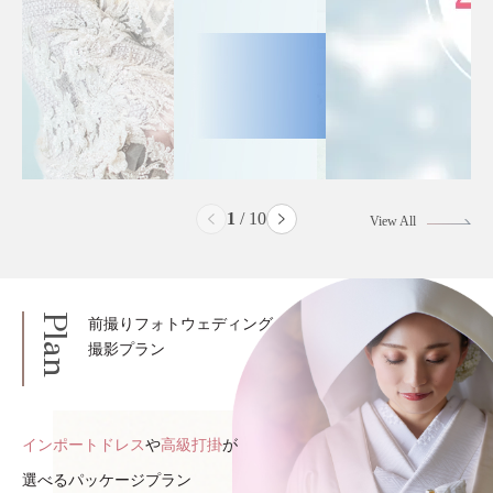
2
/
10
View All
Plan
前撮りフォトウェディング
撮影プラン
インポートドレス
や
高級打掛
が
選べるパッケージプラン