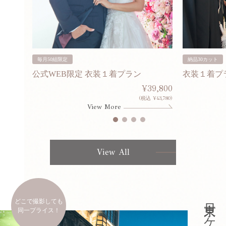
毎月50組限定
納品30カット
公式WEB限定 衣装１着プラン
衣装１着プ
30,000
¥39,800
253,000)
(税込 ¥43,780)
View More
View All
どこで撮影しても
同一プライス！