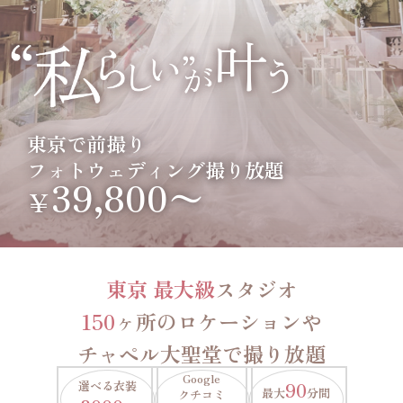
東京で前撮り
フォトウェディング撮り放題
39,800〜
￥
東京 最大級
スタジオ
150
ヶ所のロケーションや
チャペル大聖堂で撮り放題
Google
選べる衣装
90
最大
分間
クチコミ