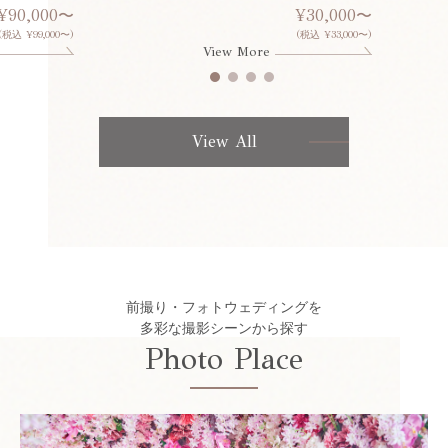
¥90,000〜
¥30,000〜
(税込 ¥99,000〜)
(税込 ¥33,000〜)
View More
View All
前撮り・フォトウェディングを
多彩な撮影シーンから探す
Photo Place