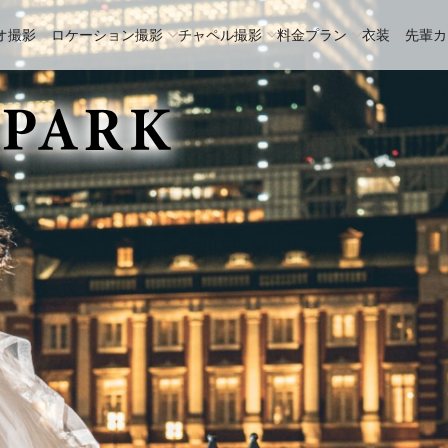
オ撮影
ロケーション撮影
チャペル撮影
料金プラン
衣装
先輩カ