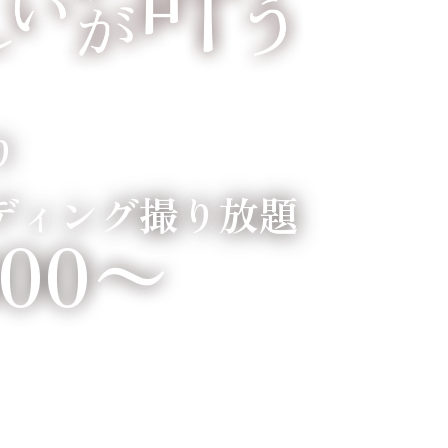
り
ディング撮り放題
800〜