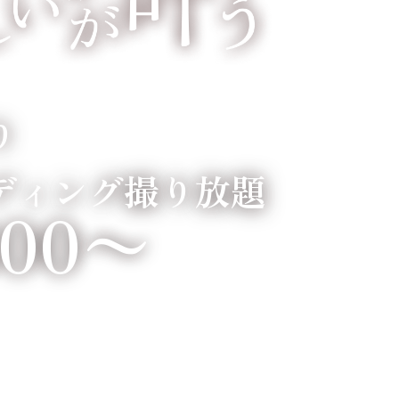
り
ディング撮り放題
800〜