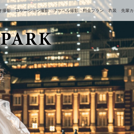
オ撮影
ロケーション撮影
チャペル撮影
料金プラン
衣装
先輩カ