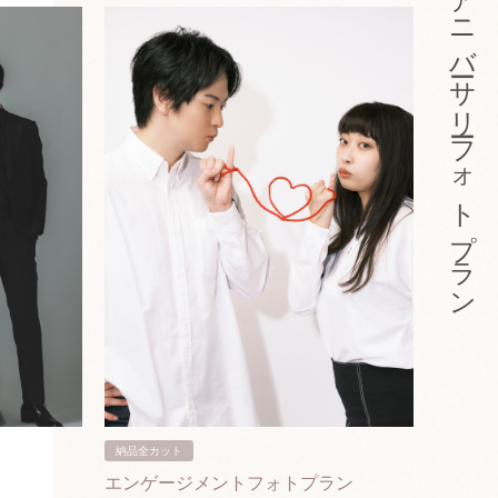
アニバーサリーフォトプラン
納品全カット
納品3カ
エンゲージメントフォトプラン
入籍フ