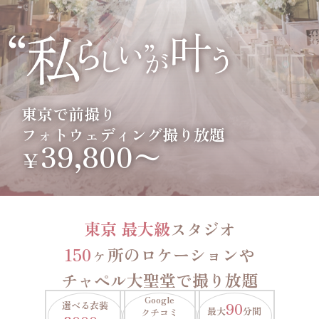
東京で前撮り
フォトウェディング撮り放題
39,800〜
￥
東京 最大級
スタジオ
150
ヶ所のロケーションや
チャペル大聖堂で撮り放題
Google
選べる衣装
90
最大
分間
クチコミ