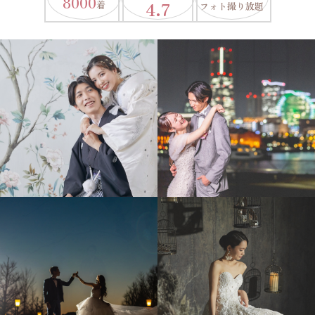
8000
4.7
着
フォト撮り放題