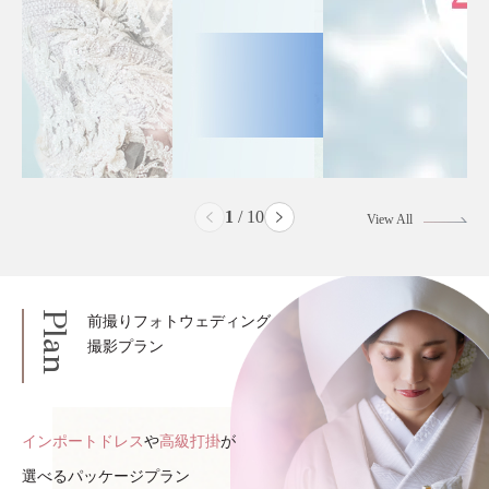
2
/
10
View All
Plan
前撮りフォトウェディング
撮影プラン
インポートドレス
や
高級打掛
が
選べるパッケージプラン