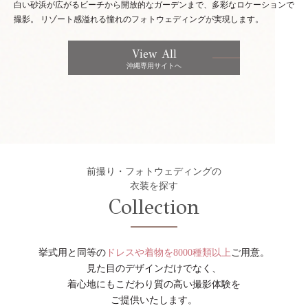
白い砂浜が広がるビーチから開放的なガーデンまで、多彩なロケーションで
撮影。
リゾート感溢れる憧れのフォトウェディングが実現します。
View All
沖縄専用サイトへ
前撮り・フォトウェディングの
衣装を探す
Collection
挙式用と同等の
ドレスや着物を8000種類以上
ご用意。
見た目のデザインだけでなく、
着心地にもこだわり質の高い撮影体験を
ご提供いたします。