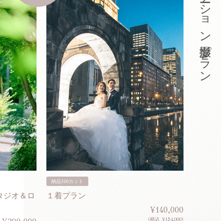
東京ロケーション撮影プラン
納品100カット
納品200
タジオ＆ロ
１着プラン
２着プ
¥140,000
(税込 ¥154,000)