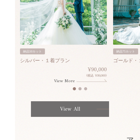
納品50カット
納品75カット
シルバー・１着プラン
ゴールド・
80,000
¥90,000
¥308,000)
(税込 ¥99,000)
View More
View All