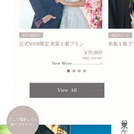
毎月50組限定
納品30カット
公式WEB限定 衣装１着プラン
衣装１着プ
30,000
¥39,800
253,000)
(税込 ¥43,780)
View More
View All
どこで撮影しても
同一プライス！