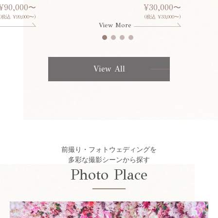
¥90,000〜
¥30,000〜
(税込 ¥99,000〜)
(税込 ¥33,000〜)
View More
View All
前撮り・フォトウェディングを
多彩な撮影シーンから探す
Photo Place