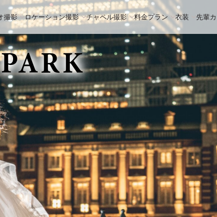
オ撮影
ロケーション撮影
チャペル撮影
料金プラン
衣装
先輩カ