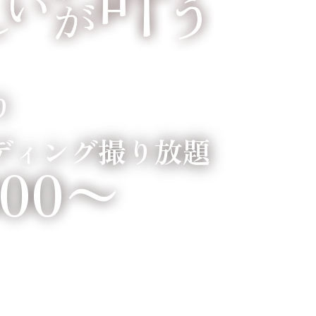
り
ディング撮り放題
800〜