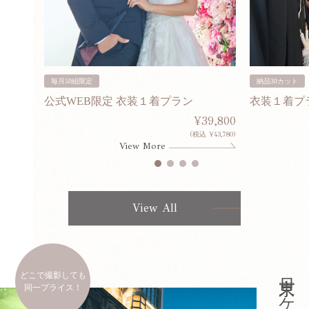
毎月50組限定
納品30カット
公式WEB限定 衣装１着プラン
衣装１着プ
30,000
¥39,800
253,000)
(税込 ¥43,780)
View More
View All
どこで撮影しても
同一プライス！