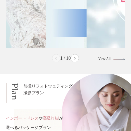
2
/
10
View All
Plan
前撮りフォトウェディング
撮影プラン
インポートドレス
や
高級打掛
が
選べるパッケージプラン