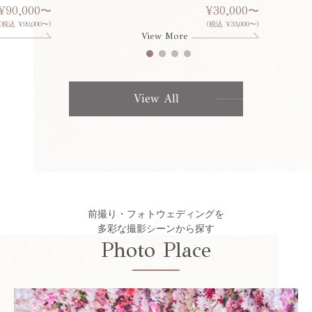
¥90,000〜
¥30,000〜
(税込 ¥99,000〜)
(税込 ¥33,000〜)
View More
View All
前撮り・フォトウェディングを
多彩な撮影シーンから探す
Photo Place