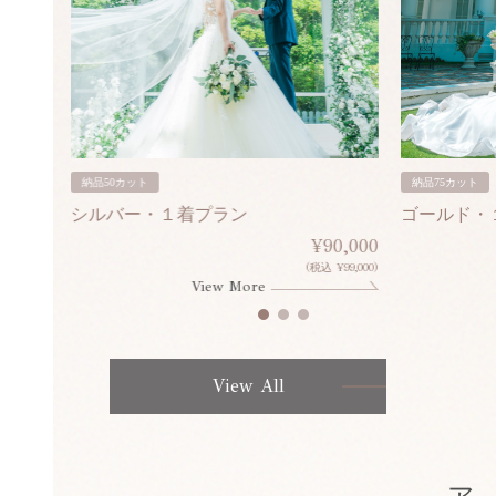
納品50カット
納品75カット
シルバー・１着プラン
ゴールド・
80,000
¥90,000
¥308,000)
(税込 ¥99,000)
View More
View All