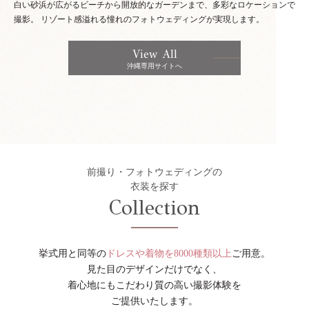
白い砂浜が広がるビーチから開放的なガーデンまで、多彩なロケーションで
撮影。
リゾート感溢れる憧れのフォトウェディングが実現します。
View All
沖縄専用サイトへ
前撮り・フォトウェディングの
衣装を探す
Collection
挙式用と同等の
ドレスや着物を8000種類以上
ご用意。
見た目のデザインだけでなく、
着心地にもこだわり質の高い撮影体験を
ご提供いたします。