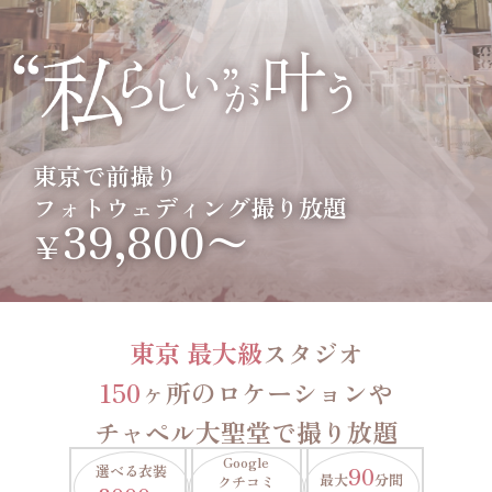
東京で前撮り
フォトウェディング撮り放題
39,800〜
￥
東京 最大級
スタジオ
150
ヶ所のロケーションや
チャペル大聖堂で撮り放題
Google
選べる衣装
90
最大
分間
クチコミ