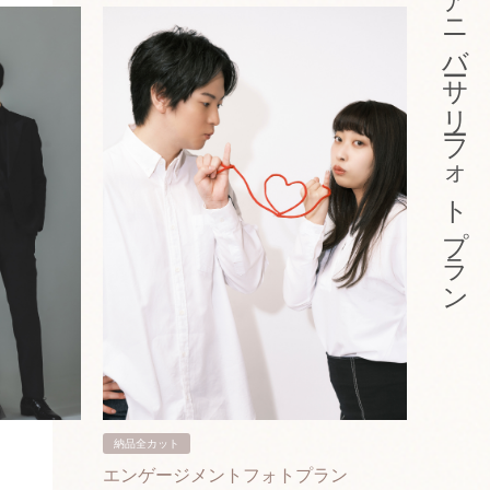
アニバーサリーフォトプラン
納品全カット
納品3カ
エンゲージメントフォトプラン
入籍フ