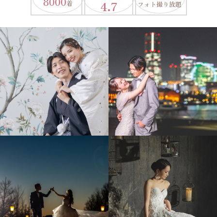
8000
4.7
着
フォト撮り放題