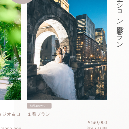
東京ロケーション撮影プラン
納品100カット
納品200
タジオ＆ロ
１着プラン
２着プ
¥140,000
(税込 ¥154,000)