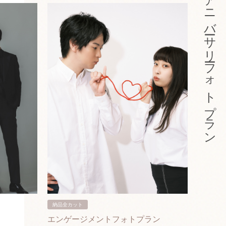
アニバーサリーフォトプラン
納品全カット
納品3カ
エンゲージメントフォトプラン
入籍フ