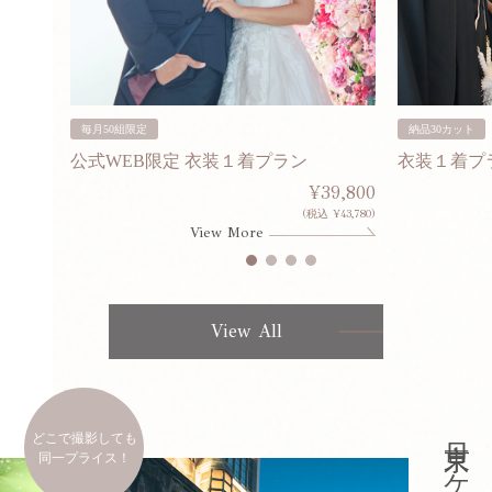
毎月50組限定
納品30カット
公式WEB限定 衣装１着プラン
衣装１着プ
30,000
¥39,800
253,000)
(税込 ¥43,780)
View More
View All
どこで撮影しても
同一プライス！