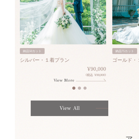
納品50カット
納品75カット
シルバー・１着プラン
ゴールド・
80,000
¥90,000
¥308,000)
(税込 ¥99,000)
View More
View All