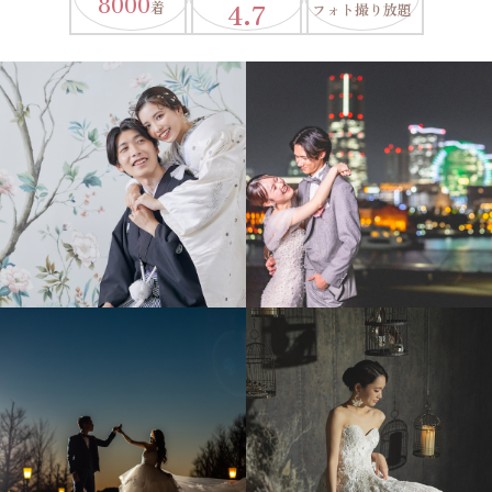
8000
4.7
着
フォト撮り放題