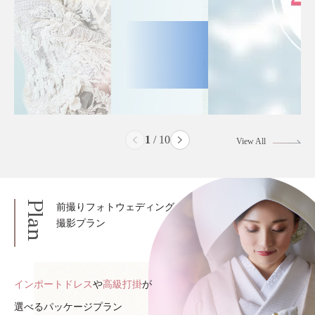
2
/
10
View All
Plan
前撮りフォトウェディング
撮影プラン
インポートドレス
や
高級打掛
が
選べるパッケージプラン