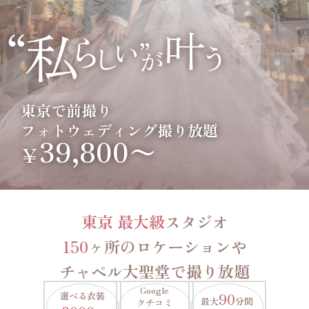
東京で前撮り
フォトウェディング撮り放題
39,800〜
￥
東京 最大級
スタジオ
150
ヶ所のロケーションや
チャペル大聖堂で撮り放題
Google
選べる衣装
90
最大
分間
クチコミ