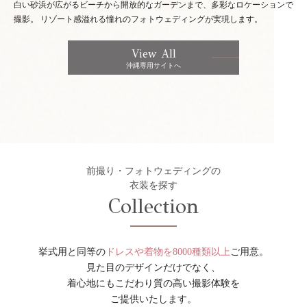
白い砂浜が広がるビーチから開放的なガーデンまで、多彩なロケーションで
撮影。
リゾート感溢れる憧れのフォトウェディングが実現します。
View All
沖縄専用サイトへ
前撮り・フォトウェディングの
衣装を探す
Collection
挙式用と同等の
ドレスや着物を8000種類以上
ご用意。
見た目のデザインだけでなく、
着心地にもこだわり質の高い撮影体験を
ご提供いたします。