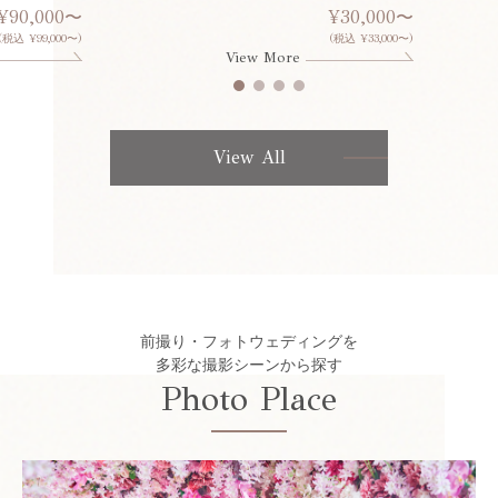
¥90,000〜
¥30,000〜
(税込 ¥99,000〜)
(税込 ¥33,000〜)
View More
View All
前撮り・フォトウェディングを
多彩な撮影シーンから探す
Photo Place