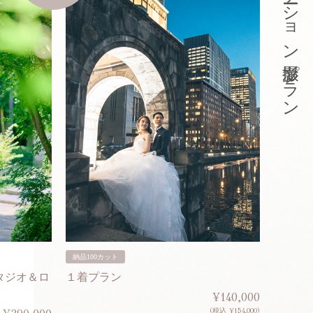
東京ロケーション撮影プラン
納品100カット
納品200
タジオ＆ロ
１着プラン
２着プ
¥140,000
(税込 ¥154,000)