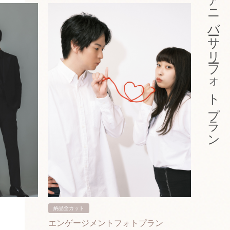
アニバーサリーフォトプラン
納品全カット
納品3カ
エンゲージメントフォトプラン
入籍フ