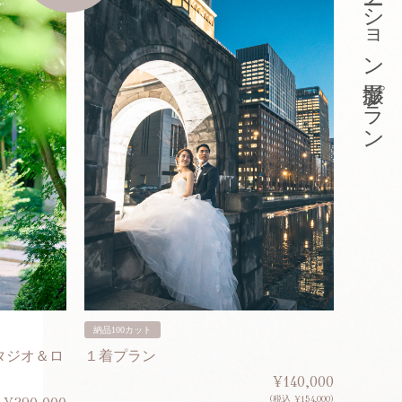
東京ロケーション撮影プラン
納品100カット
納品200
タジオ＆ロ
１着プラン
２着プ
¥140,000
(税込 ¥154,000)