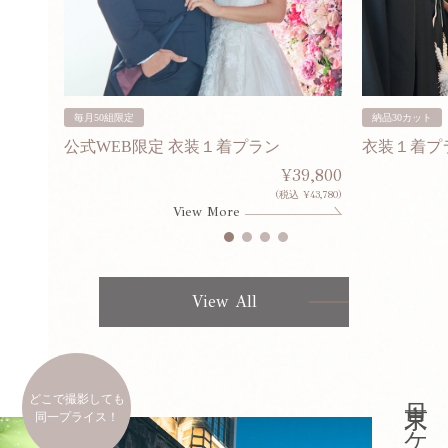
毎月50組限定
納品30カット
公式WEB限定 衣装１着プラン
衣装１着プ
30,000
¥39,800
253,000)
(税込 ¥43,780)
View More
View All
どこで撮影しても
同一プライス！