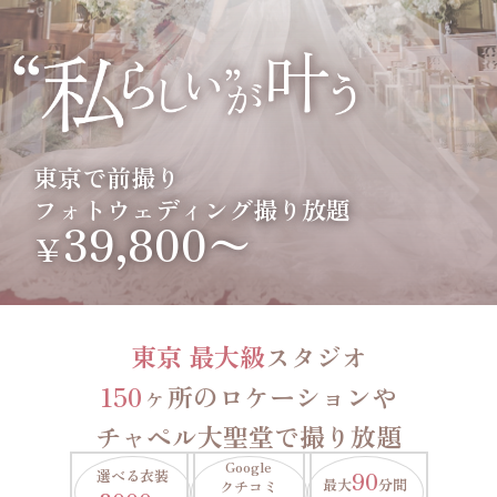
東京で前撮り
フォトウェディング撮り放題
39,800〜
￥
東京 最大級
スタジオ
150
ヶ所のロケーションや
チャペル大聖堂で撮り放題
Google
選べる衣装
90
最大
分間
クチコミ