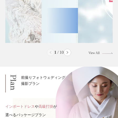
2
/
10
View All
Plan
前撮りフォトウェディング
撮影プラン
インポートドレス
や
高級打掛
が
選べるパッケージプラン