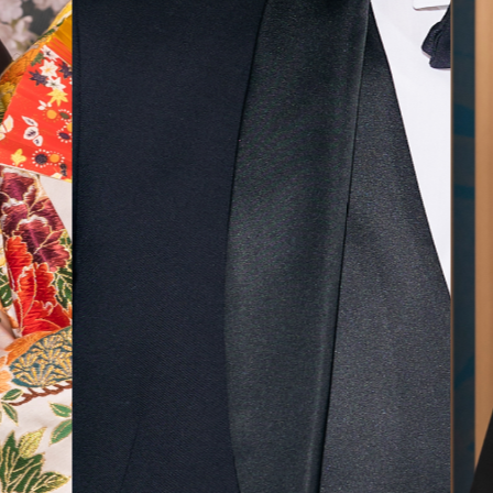
気に入
ら最後
した！
無料相談予約
撮影予約
来店・オンライン