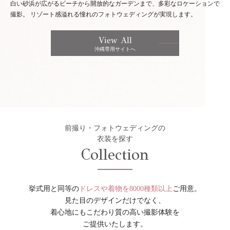
白い砂浜が広がるビーチから開放的なガーデンまで、多彩なロケーションで
撮影。
リゾート感溢れる憧れのフォトウェディングが実現します。
View All
沖縄専用サイトへ
前撮り・フォトウェディングの
衣装を探す
Collection
挙式用と同等の
ドレスや着物を8000種類以上
ご用意。
見た目のデザインだけでなく、
着心地にもこだわり質の高い撮影体験を
ご提供いたします。