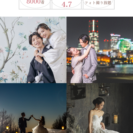
8000
4.7
着
フォト撮り放題