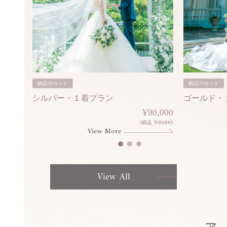
納品50カット
納品75カット
シルバー・１着プラン
ゴールド・
80,000
¥90,000
¥308,000)
(税込 ¥99,000)
View More
View All