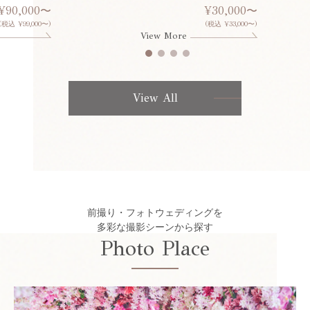
¥90,000〜
¥30,000〜
(税込 ¥99,000〜)
(税込 ¥33,000〜)
View More
View All
前撮り・フォトウェディングを
多彩な撮影シーンから探す
Photo Place