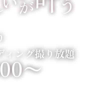
り
ディング撮り放題
800〜