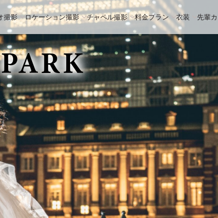
オ撮影
ロケーション撮影
チャペル撮影
料金プラン
衣装
先輩カ