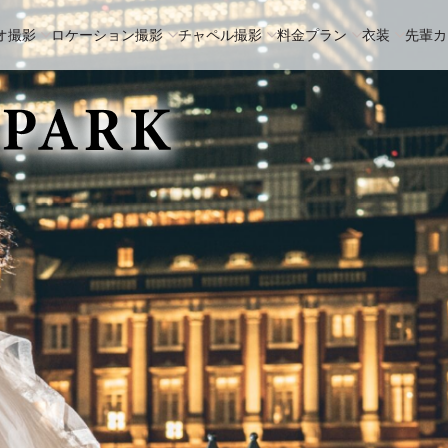
オ撮影
ロケーション撮影
チャペル撮影
料金プラン
衣装
先輩カ