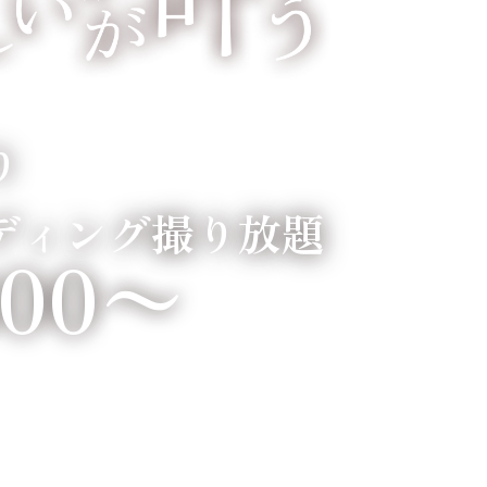
り
ディング撮り放題
800〜