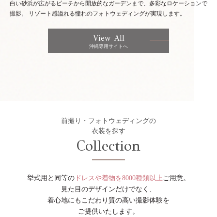
白い砂浜が広がるビーチから開放的なガーデンまで、多彩なロケーションで
撮影。
リゾート感溢れる憧れのフォトウェディングが実現します。
View All
沖縄専用サイトへ
前撮り・フォトウェディングの
衣装を探す
Collection
挙式用と同等の
ドレスや着物を8000種類以上
ご用意。
見た目のデザインだけでなく、
着心地にもこだわり質の高い撮影体験を
ご提供いたします。