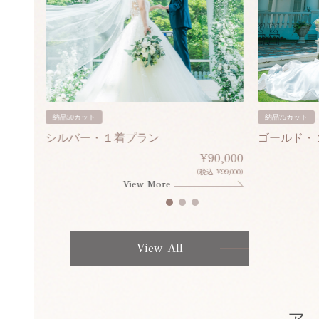
納品50カット
納品75カット
シルバー・１着プラン
ゴールド・
80,000
¥90,000
¥308,000)
(税込 ¥99,000)
View More
View All