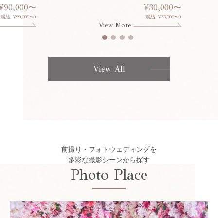
¥90,000〜
¥30,000〜
(税込 ¥99,000〜)
(税込 ¥33,000〜)
View More
View All
前撮り・フォトウェディングを
多彩な撮影シーンから探す
Photo Place