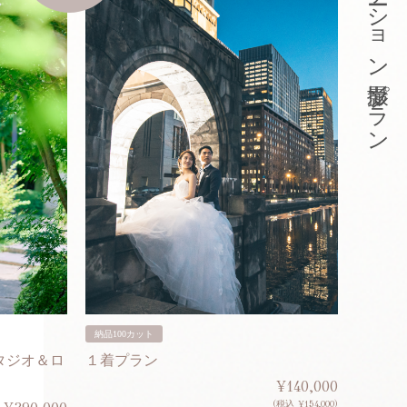
東京ロケーション撮影プラン
納品100カット
納品200
タジオ＆ロ
１着プラン
２着プ
¥140,000
(税込 ¥154,000)