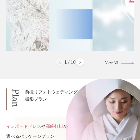
2
/
10
View All
Plan
前撮りフォトウェディング
撮影プラン
インポートドレス
や
高級打掛
が
選べるパッケージプラン