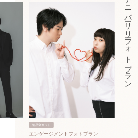
アニバーサリーフォトプラン
納品全カット
納品3カ
エンゲージメントフォトプラン
入籍フ