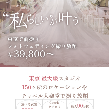
東京で前撮り
フォトウェディング撮り放題
39,800〜
￥
東京 最大級
スタジオ
150
ヶ所のロケーションや
チャペル大聖堂で撮り放題
Google
選べる衣装
90
最大
分間
クチコミ