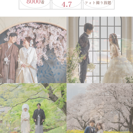
8000
4.7
着
フォト撮り放題