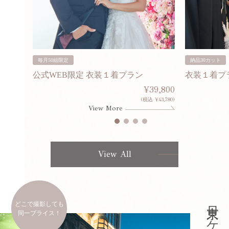
毎月50組限定
納品30カット
公式WEB限定 衣装１着プラン
衣装１着プ
30,000
¥39,800
253,000)
(税込 ¥43,780)
View More
View All
どこで撮影しても
同一プライス！