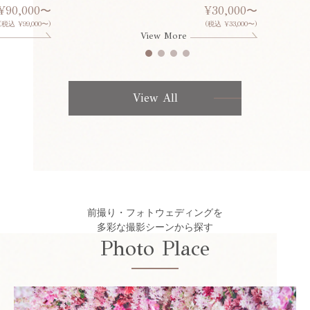
¥90,000〜
¥30,000〜
(税込 ¥99,000〜)
(税込 ¥33,000〜)
View More
View All
前撮り・フォトウェディングを
多彩な撮影シーンから探す
Photo Place