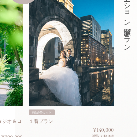
東京ロケーション撮影プラン
納品100カット
納品200
タジオ＆ロ
１着プラン
２着プ
¥140,000
(税込 ¥154,000)