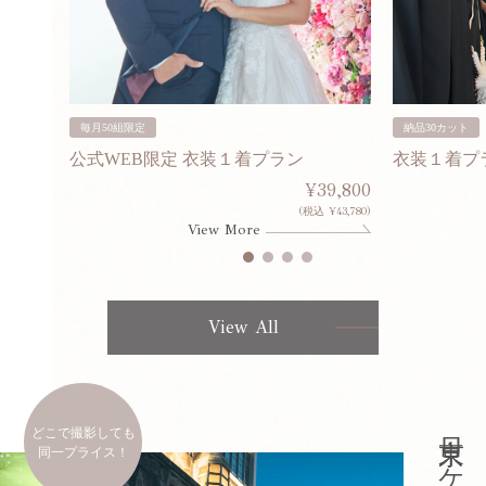
毎月50組限定
納品30カット
公式WEB限定 衣装１着プラン
衣装１着プ
30,000
¥39,800
253,000)
(税込 ¥43,780)
View More
View All
どこで撮影しても
同一プライス！