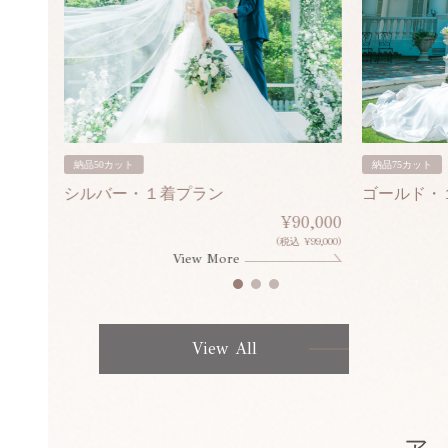
納品50カット
納品75カット
シルバー・１着プラン
ゴールド・
80,000
¥90,000
¥308,000)
(税込 ¥99,000)
View More
View All