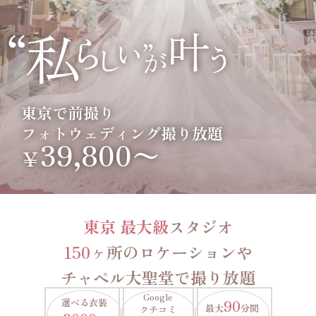
東京で前撮り
フォトウェディング撮り放題
39,800〜
￥
東京 最大級
スタジオ
150
ヶ所のロケーションや
チャペル大聖堂で撮り放題
Google
選べる衣装
90
最大
分間
クチコミ