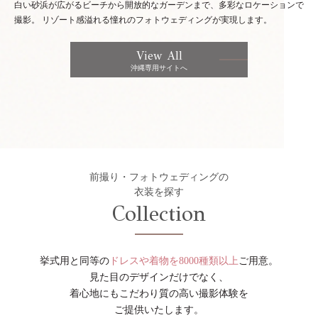
白い砂浜が広がるビーチから開放的なガーデンまで、多彩なロケーションで
撮影。
リゾート感溢れる憧れのフォトウェディングが実現します。
View All
沖縄専用サイトへ
前撮り・フォトウェディングの
衣装を探す
Collection
挙式用と同等の
ドレスや着物を8000種類以上
ご用意。
見た目のデザインだけでなく、
着心地にもこだわり質の高い撮影体験を
ご提供いたします。