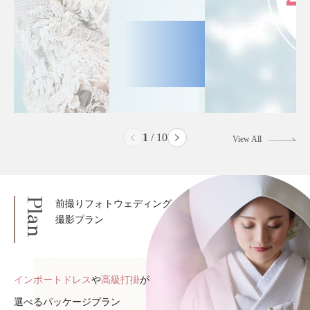
2
/
10
View All
Plan
前撮りフォトウェディング
撮影プラン
インポートドレス
や
高級打掛
が
選べるパッケージプラン