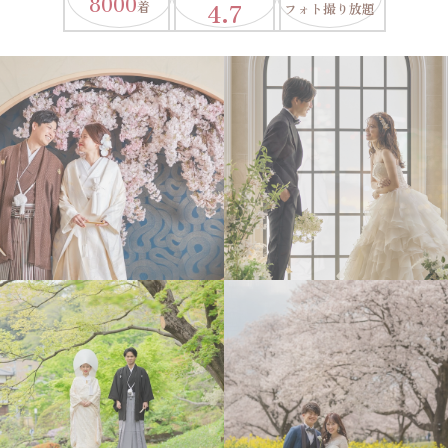
8000
4.7
着
フォト撮り放題