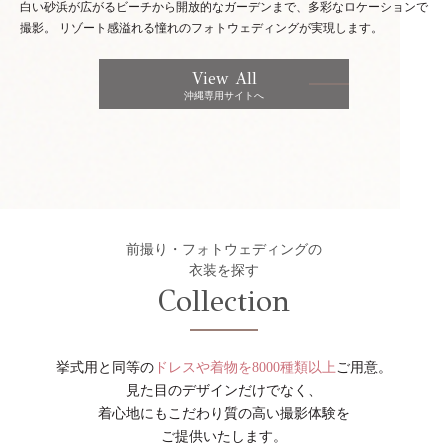
白い砂浜が広がるビーチから開放的なガーデンまで、多彩なロケーションで
撮影。
リゾート感溢れる憧れのフォトウェディングが実現します。
View All
沖縄専用サイトへ
前撮り・フォトウェディングの
衣装を探す
Collection
挙式用と同等の
ドレスや着物を8000種類以上
ご用意。
見た目のデザインだけでなく、
着心地にもこだわり質の高い撮影体験を
ご提供いたします。