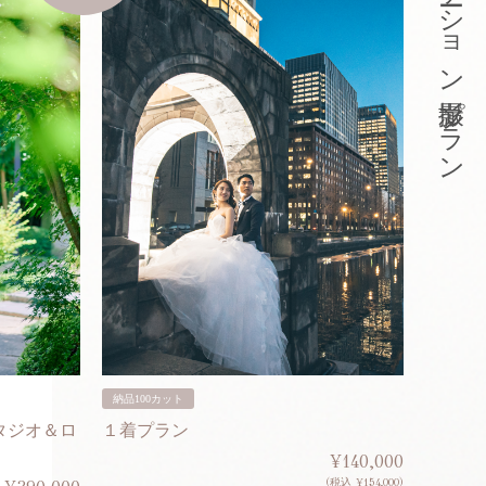
東京ロケーション撮影プラン
納品100カット
納品200
タジオ＆ロ
１着プラン
２着プ
¥140,000
(税込 ¥154,000)