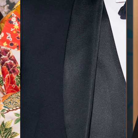
気に入
ら最後
した！
無料相談予約
撮影予約
来店・オンライン