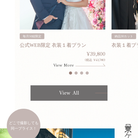
毎月50組限定
納品30カット
公式WEB限定 衣装１着プラン
衣装１着プ
30,000
¥39,800
253,000)
(税込 ¥43,780)
View More
View All
どこで撮影しても
同一プライス！