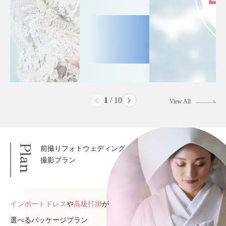
2
/
10
View All
Plan
前撮りフォトウェディング
撮影プラン
インポートドレス
や
高級打掛
が
選べるパッケージプラン