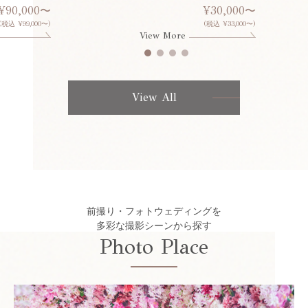
¥90,000〜
¥30,000〜
(税込 ¥99,000〜)
(税込 ¥33,000〜)
View More
View All
前撮り・フォトウェディングを
多彩な撮影シーンから探す
Photo Place