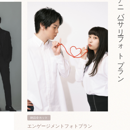
アニバーサリーフォトプラン
納品全カット
納品3カ
エンゲージメントフォトプラン
入籍フ