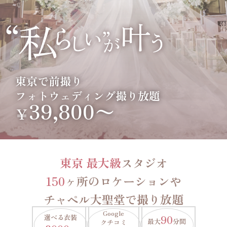
東京で前撮り
フォトウェディング撮り放題
39,800〜
￥
東京 最大級
スタジオ
150
ヶ所のロケーションや
チャペル大聖堂で撮り放題
Google
選べる衣装
90
最大
分間
クチコミ