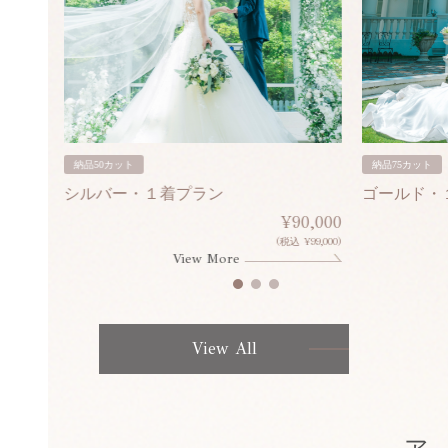
納品50カット
納品75カット
シルバー・１着プラン
ゴールド・
80,000
¥90,000
¥308,000)
(税込 ¥99,000)
View More
View All