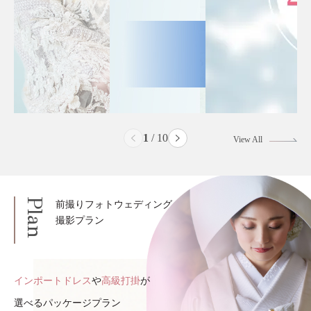
2
/
10
View All
Plan
前撮りフォトウェディング
撮影プラン
インポートドレス
や
高級打掛
が
選べるパッケージプラン