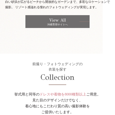
白い砂浜が広がるビーチから開放的なガーデンまで、多彩なロケーションで
撮影。
リゾート感溢れる憧れのフォトウェディングが実現します。
View All
沖縄専用サイトへ
前撮り・フォトウェディングの
衣装を探す
Collection
挙式用と同等の
ドレスや着物を8000種類以上
ご用意。
見た目のデザインだけでなく、
着心地にもこだわり質の高い撮影体験を
ご提供いたします。