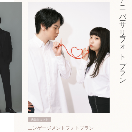
アニバーサリーフォトプラン
納品全カット
納品3カ
エンゲージメントフォトプラン
入籍フ