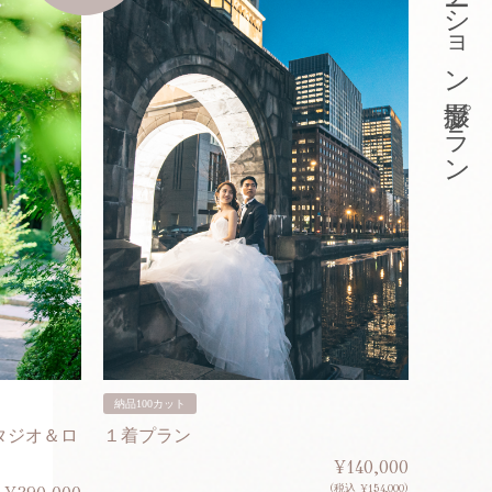
東京ロケーション撮影プラン
納品100カット
納品200
タジオ＆ロ
１着プラン
２着プ
¥140,000
(税込 ¥154,000)