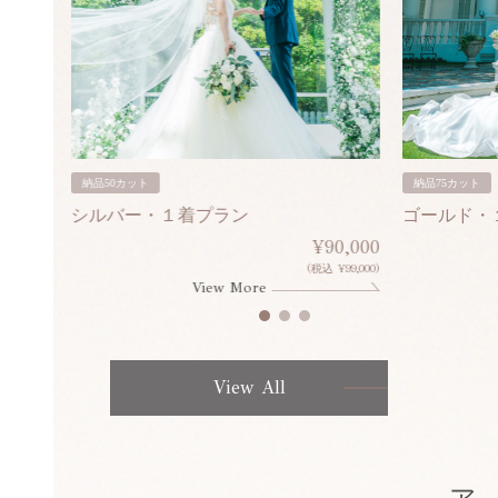
納品50カット
納品75カット
シルバー・１着プラン
ゴールド・
80,000
¥90,000
¥308,000)
(税込 ¥99,000)
View More
View All