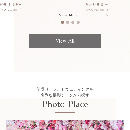
¥90,000〜
¥30,000〜
(税込 ¥99,000〜)
(税込 ¥33,000〜)
View More
View All
前撮り・フォトウェディングを
多彩な撮影シーンから探す
Photo Place