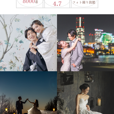
8000
4.7
着
フォト撮り放題