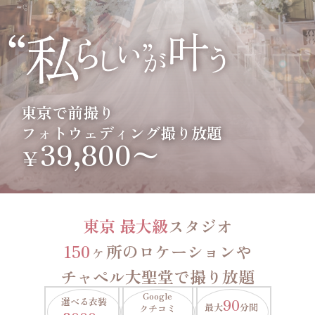
東京で前撮り
フォトウェディング撮り放題
39,800〜
￥
東京 最大級
スタジオ
150
ヶ所のロケーションや
チャペル大聖堂で撮り放題
Google
選べる衣装
90
最大
分間
クチコミ