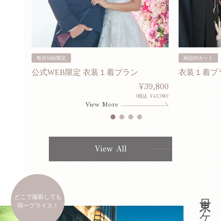
毎月50組限定
納品30カット
公式WEB限定 衣装１着プラン
衣装１着プ
30,000
¥39,800
253,000)
(税込 ¥43,780)
View More
View All
どこで撮影しても
同一プライス！