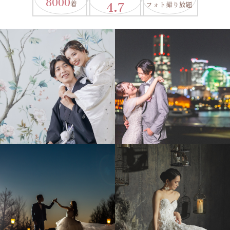
8000
4.7
着
フォト撮り放題