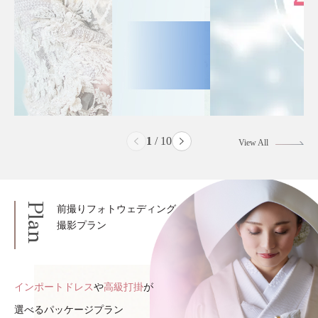
2
/
10
View All
Plan
前撮りフォトウェディング
撮影プラン
インポートドレス
や
高級打掛
が
選べるパッケージプラン