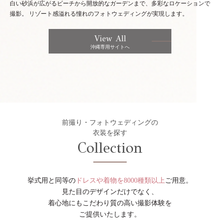
白い砂浜が広がるビーチから開放的なガーデンまで、多彩なロケーションで
撮影。
リゾート感溢れる憧れのフォトウェディングが実現します。
View All
沖縄専用サイトへ
前撮り・フォトウェディングの
衣装を探す
Collection
挙式用と同等の
ドレスや着物を8000種類以上
ご用意。
見た目のデザインだけでなく、
着心地にもこだわり質の高い撮影体験を
ご提供いたします。