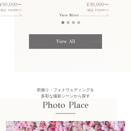
¥90,000〜
¥30,000〜
(税込 ¥99,000〜)
(税込 ¥33,000〜)
View More
View All
前撮り・フォトウェディングを
多彩な撮影シーンから探す
Photo Place