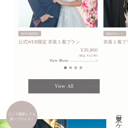
毎月50組限定
納品30カット
公式WEB限定 衣装１着プラン
衣装１着プ
30,000
¥39,800
253,000)
(税込 ¥43,780)
View More
View All
どこで撮影しても
同一プライス！