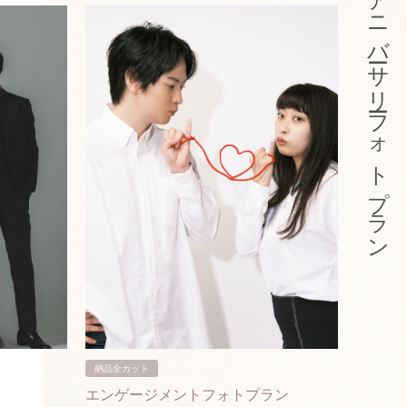
アニバーサリーフォトプラン
納品全カット
納品3カ
エンゲージメントフォトプラン
入籍フ