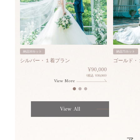
納品50カット
納品75カット
シルバー・１着プラン
ゴールド・
80,000
¥90,000
¥308,000)
(税込 ¥99,000)
View More
View All