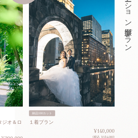
東京ロケーション撮影プラン
納品100カット
納品200
タジオ＆ロ
１着プラン
２着プ
¥140,000
(税込 ¥154,000)