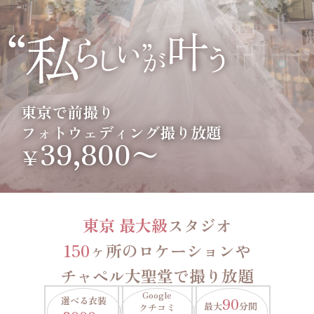
東京で前撮り
フォトウェディング撮り放題
39,800〜
￥
東京 最大級
スタジオ
150
ヶ所のロケーションや
チャペル大聖堂で撮り放題
Google
選べる衣装
90
最大
分間
クチコミ