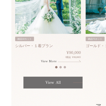
納品50カット
納品75カット
シルバー・１着プラン
ゴールド・
80,000
¥90,000
¥308,000)
(税込 ¥99,000)
View More
View All