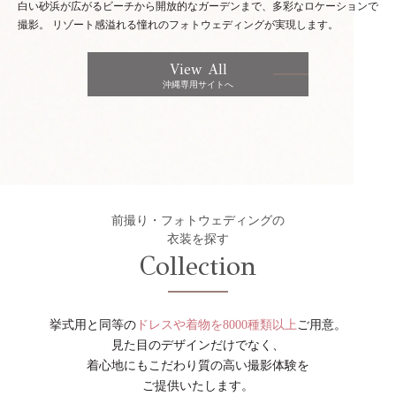
白い砂浜が広がるビーチから開放的なガーデンまで、多彩なロケーションで
撮影。
リゾート感溢れる憧れのフォトウェディングが実現します。
View All
沖縄専用サイトへ
前撮り・フォトウェディングの
衣装を探す
Collection
挙式用と同等の
ドレスや着物を8000種類以上
ご用意。
見た目のデザインだけでなく、
着心地にもこだわり質の高い撮影体験を
ご提供いたします。