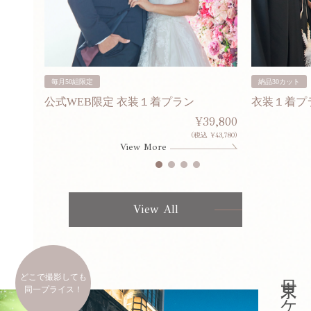
毎月50組限定
納品30カット
公式WEB限定 衣装１着プラン
衣装１着プ
30,000
¥39,800
253,000)
(税込 ¥43,780)
View More
View All
どこで撮影しても
同一プライス！