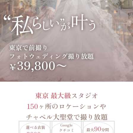
東京で前撮り
フォトウェディング撮り放題
39,800〜
￥
東京 最大級
スタジオ
150
ヶ所のロケーションや
チャペル大聖堂で撮り放題
Google
選べる衣装
90
最大
分間
クチコミ