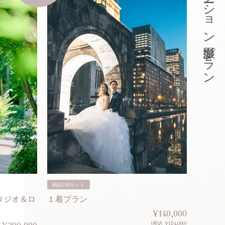
東京ロケーション撮影プラン
納品100カット
納品200
タジオ＆ロ
１着プラン
２着プ
¥140,000
(税込 ¥154,000)