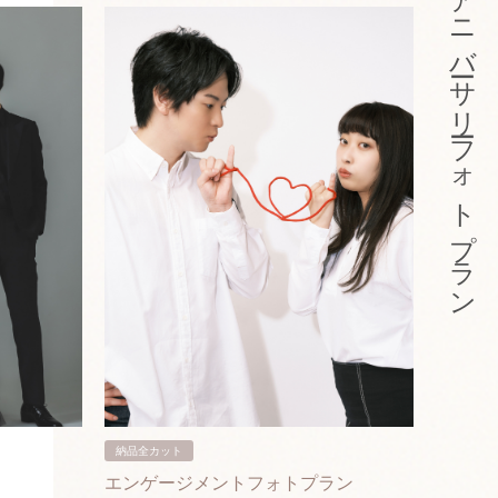
アニバーサリーフォトプラン
納品全カット
納品3カ
エンゲージメントフォトプラン
入籍フ