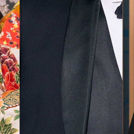
気に入
ら最後
した！
無料相談予約
撮影予約
来店・オンライン