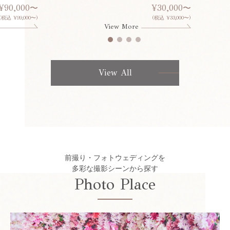
¥90,000〜
¥30,000〜
(税込 ¥99,000〜)
(税込 ¥33,000〜)
View More
View All
前撮り・フォトウェディングを
多彩な撮影シーンから探す
Photo Place