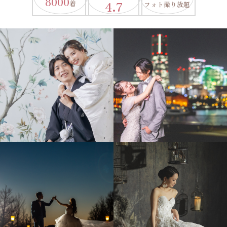
8000
4.7
着
フォト撮り放題