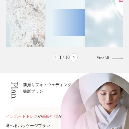
2
/
10
View All
Plan
前撮りフォトウェディング
撮影プラン
インポートドレス
や
高級打掛
が
選べるパッケージプラン