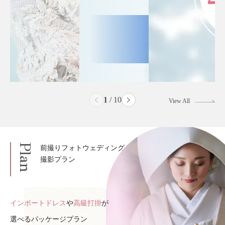
2
/
10
View All
Plan
前撮りフォトウェディング
撮影プラン
インポートドレス
や
高級打掛
が
選べるパッケージプラン