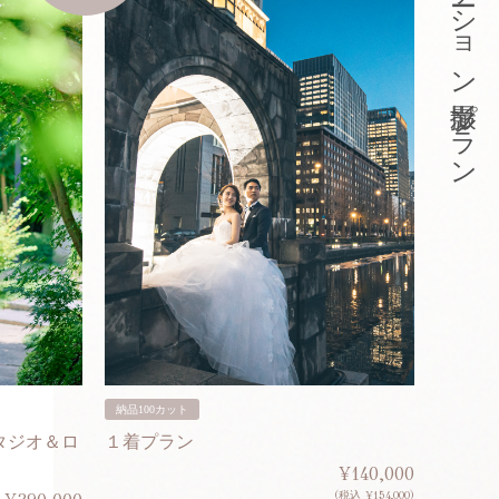
東京ロケーション撮影プラン
納品100カット
納品200
タジオ＆ロ
１着プラン
２着プ
¥140,000
(税込 ¥154,000)