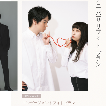
アニバーサリーフォトプラン
納品全カット
納品3カ
エンゲージメントフォトプラン
入籍フ