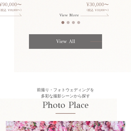
¥90,000〜
¥30,000〜
(税込 ¥99,000〜)
(税込 ¥33,000〜)
View More
View All
前撮り・フォトウェディングを
多彩な撮影シーンから探す
Photo Place