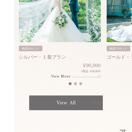
納品50カット
納品75カット
シルバー・１着プラン
ゴールド・
80,000
¥90,000
¥308,000)
(税込 ¥99,000)
View More
View All