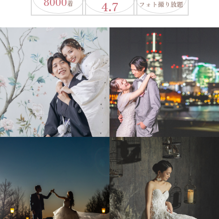
8000
4.7
着
フォト撮り放題