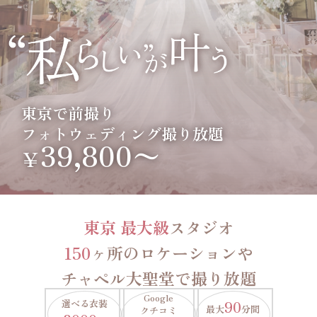
東京で前撮り
フォトウェディング撮り放題
39,800〜
￥
東京 最大級
スタジオ
150
ヶ所のロケーションや
チャペル大聖堂で撮り放題
Google
選べる衣装
90
最大
分間
クチコミ