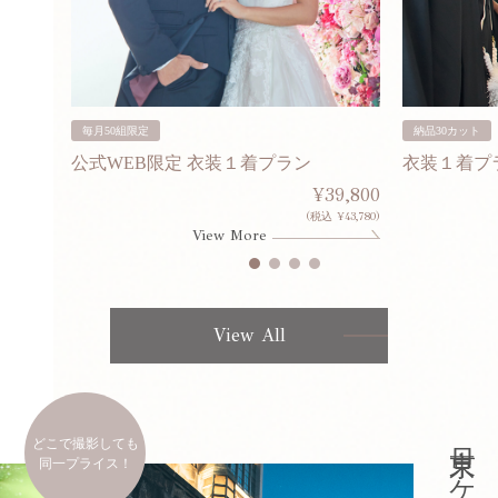
毎月50組限定
納品30カット
公式WEB限定 衣装１着プラン
衣装１着プ
30,000
¥39,800
253,000)
(税込 ¥43,780)
View More
View All
どこで撮影しても
同一プライス！