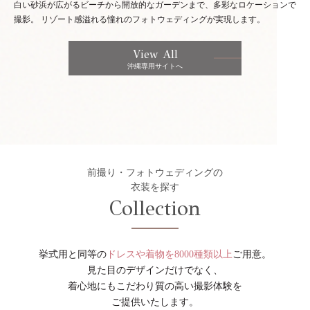
白い砂浜が広がるビーチから開放的なガーデンまで、多彩なロケーションで
撮影。
リゾート感溢れる憧れのフォトウェディングが実現します。
View All
沖縄専用サイトへ
前撮り・フォトウェディングの
衣装を探す
Collection
挙式用と同等の
ドレスや着物を8000種類以上
ご用意。
見た目のデザインだけでなく、
着心地にもこだわり質の高い撮影体験を
ご提供いたします。