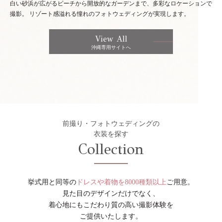
白い砂浜が広がるビーチから開放的なガーデンまで、多彩なロケーションで
撮影。
リゾート感溢れる憧れのフォトウェディングが実現します。
View All
沖縄専用サイトへ
前撮り・フォトウェディングの
衣装を探す
Collection
挙式用と同等の
ドレスや着物を8000種類以上
ご用意。
見た目のデザインだけでなく、
着心地にもこだわり質の高い撮影体験を
ご提供いたします。