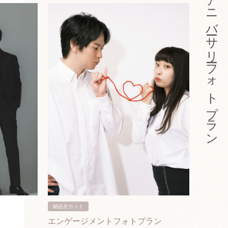
アニバーサリーフォトプラン
納品全カット
納品3カ
エンゲージメントフォトプラン
入籍フ