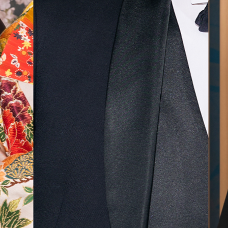
気に入
ら最後
した！
無料相談予約
撮影予約
来店・オンライン