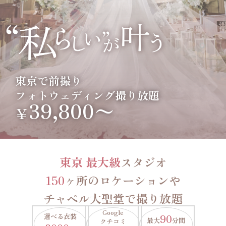
東京で前撮り
フォトウェディング撮り放題
39,800〜
￥
東京 最大級
スタジオ
150
ヶ所のロケーションや
チャペル大聖堂で撮り放題
Google
選べる衣装
90
最大
分間
クチコミ