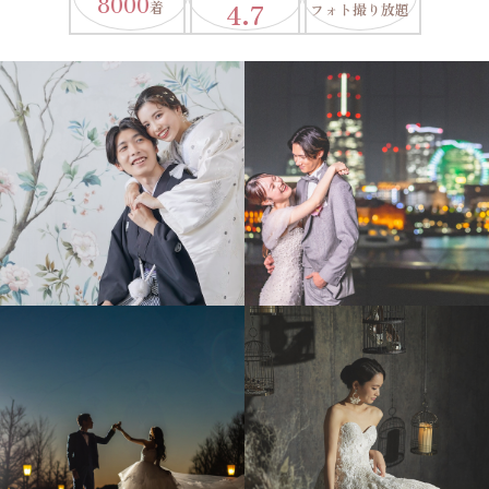
8000
4.7
着
フォト撮り放題