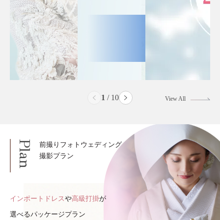
2
/
10
View All
Plan
前撮りフォトウェディング
撮影プラン
インポートドレス
や
高級打掛
が
選べるパッケージプラン