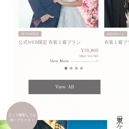
毎月50組限定
納品30カット
公式WEB限定 衣装１着プラン
衣装１着プ
30,000
¥39,800
253,000)
(税込 ¥43,780)
View More
View All
どこで撮影しても
同一プライス！