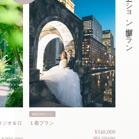
東京ロケーション撮影プラン
納品100カット
納品200
タジオ＆ロ
１着プラン
２着プ
¥140,000
(税込 ¥154,000)