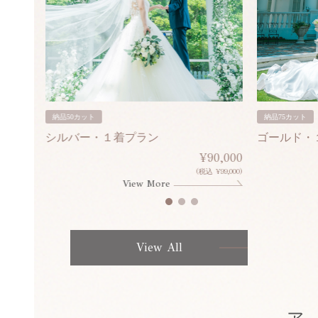
納品50カット
納品75カット
シルバー・１着プラン
ゴールド・
80,000
¥90,000
¥308,000)
(税込 ¥99,000)
View More
View All