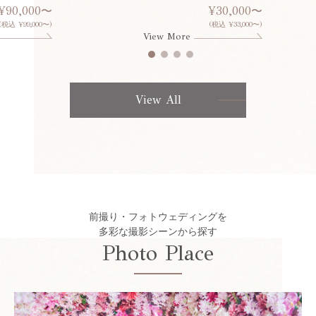
¥90,000〜
¥30,000〜
(税込 ¥99,000〜)
(税込 ¥33,000〜)
View More
View All
前撮り・フォトウェディングを
多彩な撮影シーンから探す
Photo Place