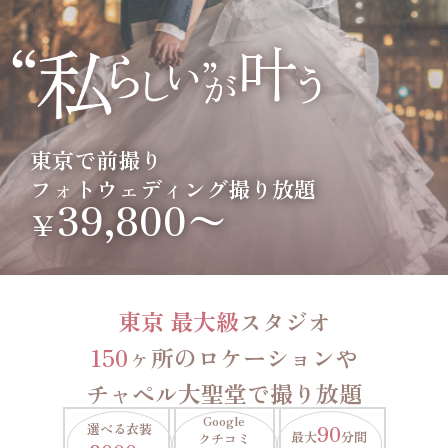
東京で前撮り
フォトウェディング撮り放題
39,800〜
￥
東京 最大級
スタジオ
150
ヶ所のロケーションや
チャペル大聖堂で撮り放題
Google
選べる衣装
90
最大
分間
クチコミ