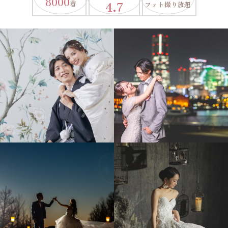
8000
4.7
着
フォト撮り放題