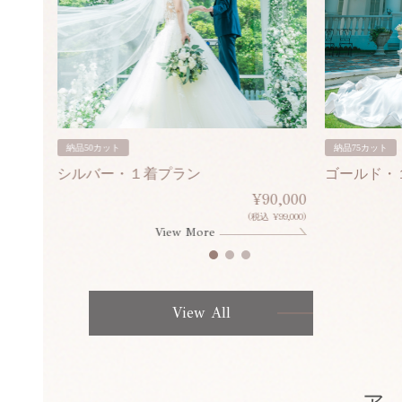
納品50カット
納品75カット
シルバー・１着プラン
ゴールド・
80,000
¥90,000
¥308,000)
(税込 ¥99,000)
View More
View All