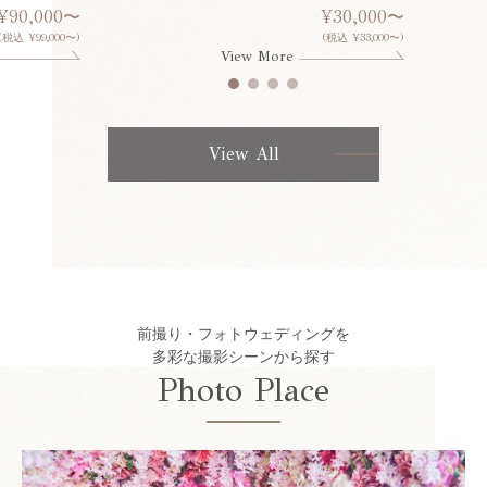
¥90,000〜
¥30,000〜
(税込 ¥99,000〜)
(税込 ¥33,000〜)
View More
View All
前撮り・フォトウェディングを
多彩な撮影シーンから探す
Photo Place