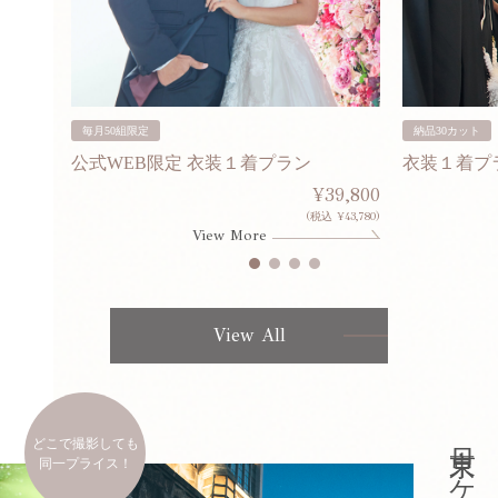
毎月50組限定
納品30カット
公式WEB限定 衣装１着プラン
衣装１着プ
30,000
¥39,800
253,000)
(税込 ¥43,780)
View More
View All
どこで撮影しても
同一プライス！