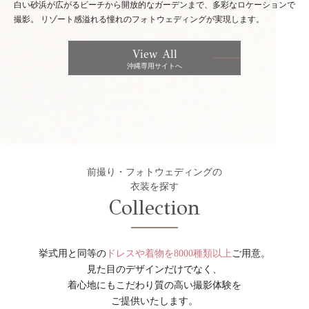
白い砂浜が広がるビーチから開放的なガーデンまで、多彩なロケーションで
撮影。
リゾート感溢れる憧れのフォトウェディングが実現します。
View All
沖縄専用サイトへ
前撮り・フォトウェディングの
衣装を探す
Collection
挙式用と同等の
ドレスや着物を8000種類以上
ご用意。
見た目のデザインだけでなく、
着心地にもこだわり質の高い撮影体験を
ご提供いたします。