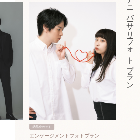
アニバーサリーフォトプラン
納品全カット
納品3カ
エンゲージメントフォトプラン
入籍フ