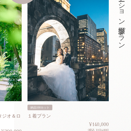
東京ロケーション撮影プラン
納品100カット
納品200
タジオ＆ロ
１着プラン
２着プ
¥140,000
(税込 ¥154,000)