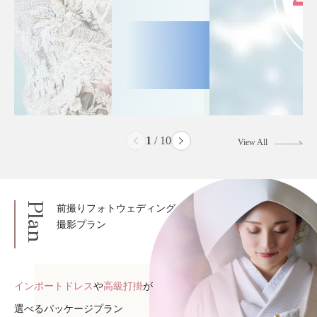
2
/
10
View All
Plan
前撮りフォトウェディング
撮影プラン
インポートドレス
や
高級打掛
が
選べるパッケージプラン