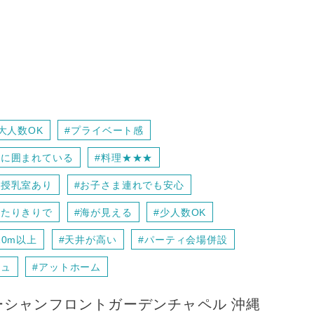
大人数OK
#プライベート感
緑に囲まれている
#料理★★★
#授乳室あり
#お子さま連れでも安心
ふたりきりで
#海が見える
#少人数OK
0m以上
#天井が高い
#パーティ会場併設
シュ
#アットホーム
ーシャンフロント
ガーデンチャペル 沖縄